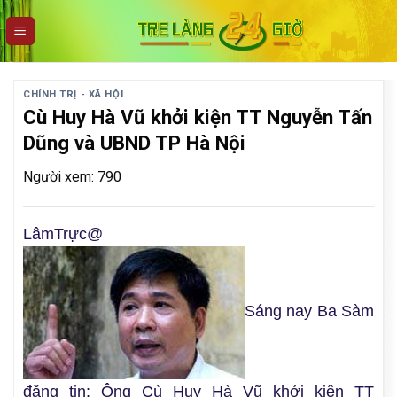
Skip
to
content
CHÍNH TRỊ - XÃ HỘI
Cù Huy Hà Vũ khởi kiện TT Nguyễn Tấn
Dũng và UBND TP Hà Nội
Người xem: 790
LâmTrực@
Sáng nay Ba Sàm
đăng tin: Ông Cù Huy Hà Vũ khởi kiện TT