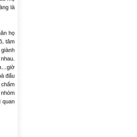
àng là
hân họ
ồ, tâm
 giành
 nhau.
nh…giờ
hà đấu
, chấm
c nhóm
i quan