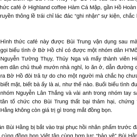
 chức café ở Highland coffee Hàm Cá Mập, gần Hồ Hoàn
uyền thông lề trái chỉ lác đác “ghi nhận” sự kiện, chắc
Hình thức café này được Bùi Trung vận dụng sau m
gọi biểu tình ở Bờ Hồ chỉ có được một nhóm dân H’M
Nguyễn Tường Thụy, Thúy Nga và mấy thành viên H
em dân chủ thuê mướn nhà nghỉ, lo ăn ở, dẫn đường 
ra Bờ Hồ đòi trả tự do cho một người mà chắc họ chư
biết mặt, biết bà ấy là ai, như thế nào. Buổi biểu tình 
nhóm Nguyễn Lân Thắng và vài anh trong nhóm tay sa
tân tổ chức cho Bùi Trung thất bại thảm hại, chứng 
Hằng không còn giá trị gì trong mắt đồng bọn.
n Bùi Hằng bị bắt vào trại phục hồi nhân phẩm trước đâ
cùng đồng bọn Việt tân cùng hợp lực “bảo vệ” Bùi Hằ