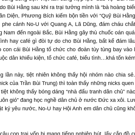
do Bùi Hằng sau khi ra trại tưởng mình là “bà hoàng biể
uân Diện, Phương Bích kiếm bộn tiền với “Quỹ Bùi Hằng
, phe cánh No-U với Quang A, Lã Dũng, đám cháu chắt
 Nam đến ngoài Bắc, Bùi Hằng gây thù chuốc oán quá
ình hay café gì đòi tự do cho Bùi Hằng, bất kể đám lâ
o con cái Bùi Hằng tổ chức cho đoàn tùy tùng bay vào 
c dân khiếu kiện, tổ chức café, biểu tình…khá tốn kém
g lần này, tiệt nhiên không thấy hội nhóm nào chia sẻ
ick của Trần Bùi Trung) thì toàn thấy những nicks quen 
 tiệt không thấy bóng dáng “nhà đấu tranh dân chủ” nà
Buôn gió” đang học nghề dân chủ ở nước Đức xa xôi. Lư
hật ký yêu nước, No-U hay Hội Anh em dân chủ cũng kh
 cậu con trai vốn bị mang tiếng nghiện hút, lấy cắp đồ 