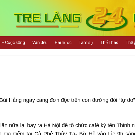
u – Cuộc sống
Văn đểu
Hài hước
Tâm sự
Thể Thao
Thế g
a Bùi Hằng ngày càng đơn độc trên con đường đòi “tự do
ần nữa lại bay ra Hà Nội để tổ chức café ký tên Thỉnh 
nh địa điểm tại Cà Phê Thủy Tạ- Bờ Hồ vào lúc 9h sán