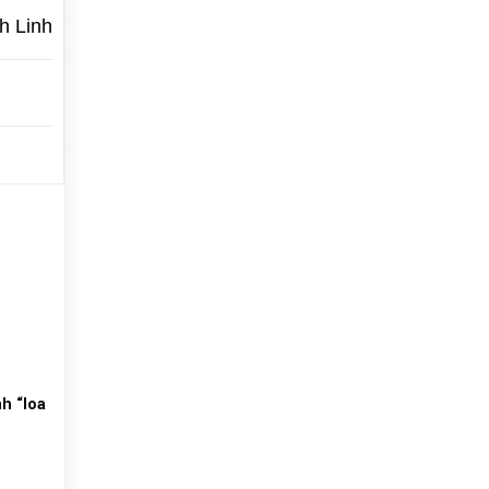
h Linh
h “loa