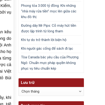
 Kiếm,
Phong tỏa 3.000 tỷ đồng: Khi những
“nhà máy rửa tiền” mọc lên giữa các
 bởi vụ
khu đô thị
Đường dây Mr Pips: Cỗ máy hút tiền
được lập trình từ lòng tham
àn kêu
ông do
Khi tự do trở thành lời biện hộ
ội Anh
Khi người gác cổng để sách đi lạc
cho họ
Tòa Canada bác yêu cầu của Phương
a từng
Ngô: Chuẩn mực pháp quyền không
được cả
phục vụ tiêu chuẩn kép
i Việt
tỏ Bùi
Lưu trữ
Lưu
trữ
y, khi
ng. Hệ