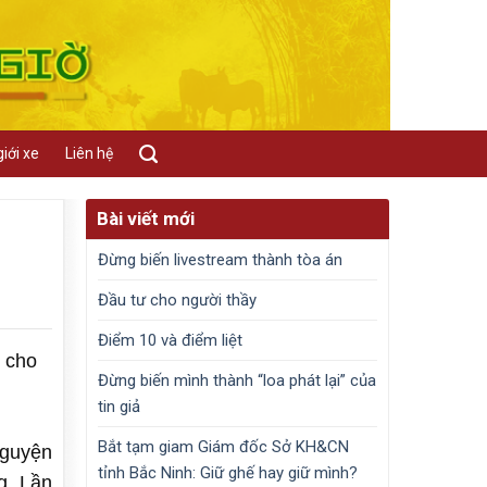
iới xe
Liên hệ
Bài viết mới
Đừng biến livestream thành tòa án
Đầu tư cho người thầy
Điểm 10 và điểm liệt
” cho
Đừng biến mình thành “loa phát lại” của
tin giả
Bắt tạm giam Giám đốc Sở KH&CN
nguyện
tỉnh Bắc Ninh: Giữ ghế hay giữ mình?
g. Lần