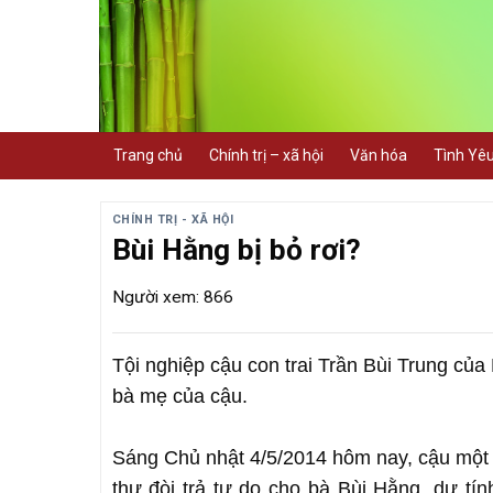
Skip
to
content
Trang chủ
Chính trị – xã hội
Văn hóa
Tình Yê
CHÍNH TRỊ - XÃ HỘI
Bùi Hằng bị bỏ rơi?
Người xem: 866
Tội nghiệp cậu con trai Trần Bùi Trung củ
bà mẹ của cậu.
Sáng Chủ nhật 4/5/2014 hôm nay, cậu một l
thư đòi trả tự do cho bà Bùi Hằng, dự tí