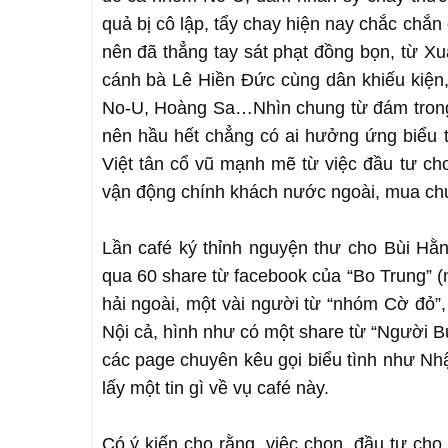
quả bị cô lập, tẩy chay hiện nay chắc chắn 
nên đã thẳng tay sát phạt đồng bọn, từ X
cánh bà Lê Hiền Đức cùng dân khiếu kiện
No-U, Hoàng Sa…Nhìn chung từ đám trong
nên hầu hết chẳng có ai hưởng ứng biểu t
Việt tân cổ vũ mạnh mẽ từ việc đầu tư ch
vận động chính khách nước ngoài, mua chuộ
Lần café ký thỉnh nguyện thư cho Bùi Hằn
qua 60 share từ facebook của “Bo Trung” (n
hải ngoài, một vài người từ “nhóm Cờ đỏ”,
Nội cả, hình như có một share từ “Người 
các page chuyên kêu gọi biểu tình như N
lấy một tin gì về vụ café này.
Có ý kiến cho rằng, việc chọn, đầu tư cho