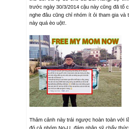
trước ngày 30/3/2014 cậu này cũng đã tổ
nghe đâu cũng chỉ nhóm ít ỏi tham gia và tr
này quá èo uột!.
Thảm cảnh này trái ngược hoàn toàn với lầ
đó cả nhóm No-U, đám nhân sỹ chấy thức 