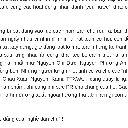
 café cùng các hoạt động nhân danh “yêu nước” khác c
g bị bắt đúng vào lúc các nhóm zân chủ rệu rã, bản t
án ngấy nhau vì nhìn đi nhìn lại rặt toàn cơ hội, côn đ
 tư, xây dựng, giờ đồng loạt lộ mặt toàn những kẻ tranh
sau lưng nhau rồi công khai kéo bè cánh triệt hạ lẫn
ng hái nhất như Nguyễn Chí Đức, Nguyễn Phương A
 đồng bọn. Những người từng nhiệt tình cổ vũ cho các “n
ức, Châu Xuân Nguyễn, Kami, TTXVA… cũng quay lưng
nhân phẩm, phí công phí sức PR cho chúng của họ. Cá
i lo tìm đường xuất ngoại hưởng thụ…thì làm gì còn a
y đắng của “nghề dân chủ” !