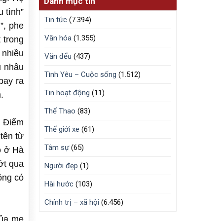
Danh mục tin
u tình”
Tin tức
(7.394)
”, phe
Văn hóa
(1.355)
 trong
 nhiều
Văn đểu
(437)
u nhâu
Tình Yêu – Cuộc sống
(1.512)
bay ra
Tin hoạt động
(11)
.
Thể Thao
(83)
. Điểm
Thế giới xe
(61)
tên từ
Tâm sự
(65)
o ở Hà
ớt qua
Người đẹp
(1)
ông có
Hài hước
(103)
Chính trị – xã hội
(6.456)
của mẹ