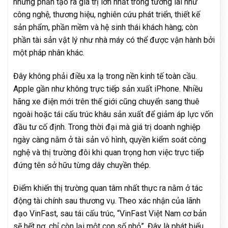
những phần tạo ra giá trị lớn nhất trong tương lai như
công nghệ, thương hiệu, nghiên cứu phát triển, thiết kế
sản phẩm, phần mềm và hệ sinh thái khách hàng; còn
phần tài sản vật lý như nhà máy có thể được vận hành bởi
một pháp nhân khác.
Đây không phải điều xa lạ trong nền kinh tế toàn cầu.
Apple gần như không trực tiếp sản xuất iPhone. Nhiều
hãng xe điện mới trên thế giới cũng chuyển sang thuê
ngoài hoặc tái cấu trúc khâu sản xuất để giảm áp lực vốn
đầu tư cố định. Trong thời đại mà giá trị doanh nghiệp
ngày càng nằm ở tài sản vô hình, quyền kiểm soát công
nghệ và thị trường đôi khi quan trọng hơn việc trực tiếp
đứng tên sở hữu từng dây chuyền thép.
Điểm khiến thị trường quan tâm nhất thực ra nằm ở tác
động tài chính sau thương vụ. Theo xác nhận của lãnh
đạo VinFast, sau tái cấu trúc, “VinFast Việt Nam cơ bản
sẽ hết nợ, chỉ còn lại một con số nhỏ”. Đây là phát biểu