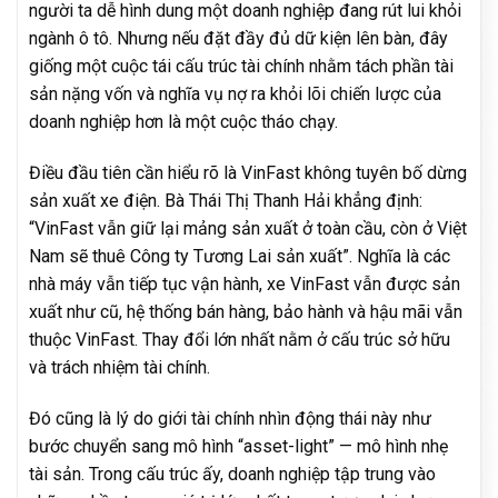
người ta dễ hình dung một doanh nghiệp đang rút lui khỏi
ngành ô tô. Nhưng nếu đặt đầy đủ dữ kiện lên bàn, đây
giống một cuộc tái cấu trúc tài chính nhằm tách phần tài
sản nặng vốn và nghĩa vụ nợ ra khỏi lõi chiến lược của
doanh nghiệp hơn là một cuộc tháo chạy.
Điều đầu tiên cần hiểu rõ là VinFast không tuyên bố dừng
sản xuất xe điện. Bà Thái Thị Thanh Hải khẳng định:
“VinFast vẫn giữ lại mảng sản xuất ở toàn cầu, còn ở Việt
Nam sẽ thuê Công ty Tương Lai sản xuất”. Nghĩa là các
nhà máy vẫn tiếp tục vận hành, xe VinFast vẫn được sản
xuất như cũ, hệ thống bán hàng, bảo hành và hậu mãi vẫn
thuộc VinFast. Thay đổi lớn nhất nằm ở cấu trúc sở hữu
và trách nhiệm tài chính.
Đó cũng là lý do giới tài chính nhìn động thái này như
bước chuyển sang mô hình “asset-light” — mô hình nhẹ
tài sản. Trong cấu trúc ấy, doanh nghiệp tập trung vào