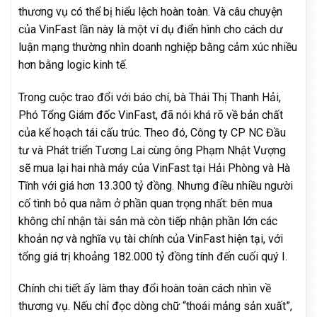
thương vụ có thể bị hiểu lệch hoàn toàn. Và câu chuyện
của VinFast lần này là một ví dụ điển hình cho cách dư
luận mạng thường nhìn doanh nghiệp bằng cảm xúc nhiều
hơn bằng logic kinh tế.
Trong cuộc trao đổi với báo chí, bà Thái Thị Thanh Hải,
Phó Tổng Giám đốc VinFast, đã nói khá rõ về bản chất
của kế hoạch tái cấu trúc. Theo đó, Công ty CP NC Đầu
tư và Phát triển Tương Lai cùng ông Phạm Nhật Vượng
sẽ mua lại hai nhà máy của VinFast tại Hải Phòng và Hà
Tĩnh với giá hơn 13.300 tỷ đồng. Nhưng điều nhiều người
cố tình bỏ qua nằm ở phần quan trọng nhất: bên mua
không chỉ nhận tài sản mà còn tiếp nhận phần lớn các
khoản nợ và nghĩa vụ tài chính của VinFast hiện tại, với
tổng giá trị khoảng 182.000 tỷ đồng tính đến cuối quý I.
Chính chi tiết ấy làm thay đổi hoàn toàn cách nhìn về
thương vụ. Nếu chỉ đọc dòng chữ “thoái mảng sản xuất”,