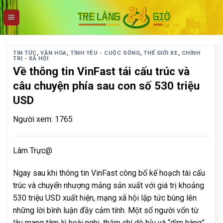
Skip
to
content
TIN TỨC
,
VĂN HÓA
,
TÌNH YÊU - CUỘC SỐNG
,
THẾ GIỚI XE
,
CHÍNH
TRỊ - XÃ HỘI
Về thông tin VinFast tái cấu trúc và
câu chuyện phía sau con số 530 triệu
USD
Người xem: 1765
Lâm Trực@
Ngay sau khi thông tin VinFast công bố kế hoạch tái cấu
trúc và chuyển nhượng mảng sản xuất với giá trị khoảng
530 triệu USD xuất hiện, mạng xã hội lập tức bùng lên
những lời bình luận đầy cảm tính. Một số người vốn từ
lâu mang tâm lý hoài nghi, thậm chí dè bỉu và “dìm hàng”