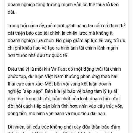
doanh nghiệp tăng trưởng mạnh vẫn có thể thua lỗ kéo
dài.
Trong bối cảnh ấy, giảm bớt gánh nặng tài sản cố định để
cải thiện báo cáo tài chính là chiến lược mà không ít
doanh nghiệp lựa chọn. Nó giúp giảm áp lực lãi vay, tối ưu
chi phí khấu hao và tạo ra hình ảnh tài chính lành mạnh
hơn trước nhà đầu tư quốc tế.
Điều thú vị là mỗi khi VinFast có một động thái tài chính
phức tạp, dư luận Việt Nam thường phản ứng theo hai
thái cực cảm xúc. Một bên vội vàng kết luận doanh
nghiệp “sắp sập”. Bên kia lại bảo vệ bằng tâm lý tự ái
dân tộc. Trong khi đó, bản chất của kinh doanh hiện đại
đòi hỏi cách tiếp cận bình tĩnh hơn: nhìn vào cấu trúc vốn,
dòng tiền, mô hình vận hành và mục tiêu dài hạn.
Dĩ nhiên, tái cấu trúc không phải cây đũa thần bảo đảm