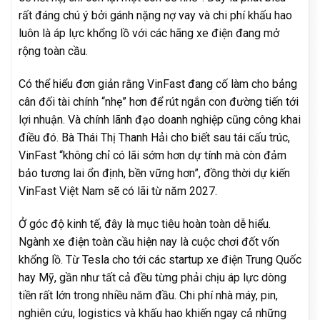
rất đáng chú ý bởi gánh nặng nợ vay và chi phí khấu hao
luôn là áp lực khổng lồ với các hãng xe điện đang mở
rộng toàn cầu.
Có thể hiểu đơn giản rằng VinFast đang cố làm cho bảng
cân đối tài chính “nhẹ” hơn để rút ngắn con đường tiến tới
lợi nhuận. Và chính lãnh đạo doanh nghiệp cũng công khai
điều đó. Bà Thái Thị Thanh Hải cho biết sau tái cấu trúc,
VinFast “không chỉ có lãi sớm hơn dự tính mà còn đảm
bảo tương lai ổn định, bền vững hơn”, đồng thời dự kiến
VinFast Việt Nam sẽ có lãi từ năm 2027.
Ở góc độ kinh tế, đây là mục tiêu hoàn toàn dễ hiểu.
Ngành xe điện toàn cầu hiện nay là cuộc chơi đốt vốn
khổng lồ. Từ Tesla cho tới các startup xe điện Trung Quốc
hay Mỹ, gần như tất cả đều từng phải chịu áp lực dòng
tiền rất lớn trong nhiều năm đầu. Chi phí nhà máy, pin,
nghiên cứu, logistics và khấu hao khiến ngay cả những