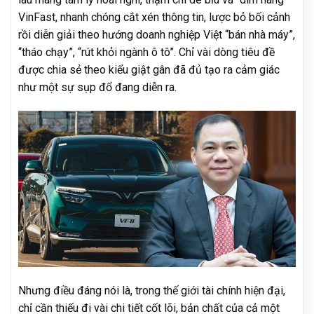
VinFast, nhanh chóng cắt xén thông tin, lược bỏ bối cảnh
rồi diễn giải theo hướng doanh nghiệp Việt “bán nhà máy”,
“tháo chạy”, “rút khỏi ngành ô tô”. Chỉ vài dòng tiêu đề
được chia sẻ theo kiểu giật gân đã đủ tạo ra cảm giác
như một sự sụp đổ đang diễn ra.
Nhưng điều đáng nói là, trong thế giới tài chính hiện đại,
chỉ cần thiếu đi vài chi tiết cốt lõi, bản chất của cả một