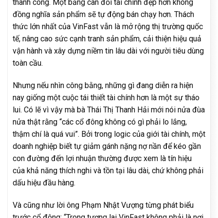
thành công. Một bảng cân đối tài chính đẹp hơn không
đồng nghĩa sản phẩm sẽ tự động bán chạy hơn. Thách
thức lớn nhất của VinFast vẫn là mở rộng thị trường quốc
tế, nâng cao sức cạnh tranh sản phẩm, cải thiện hiệu quả
vận hành và xây dựng niềm tin lâu dài với người tiêu dùng
toàn cầu.
Nhưng nếu nhìn công bằng, những gì đang diễn ra hiện
nay giống một cuộc tái thiết tài chính hơn là một sự tháo
lui. Có lẽ vì vậy mà bà Thái Thị Thanh Hải mới nói nửa đùa
nửa thật rằng “các cổ đông không có gì phải lo lắng,
thậm chí là quá vui”. Bởi trong logic của giới tài chính, một
doanh nghiệp biết tự giảm gánh nặng nợ nần để kéo gần
con đường đến lợi nhuận thường được xem là tín hiệu
của khả năng thích nghi và tồn tại lâu dài, chứ không phải
dấu hiệu đầu hàng.
Và cũng như lời ông Phạm Nhật Vượng từng phát biểu
trước cổ đông: “Trong tương lai VinFast không phải là nơi