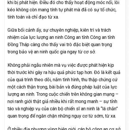
khi bị phát hiện. Điều đó cho thấy hoạt động móc nối, lôi
kéo không còn mang tính tự phát mà đã có sự tổ chức,
tính toán và chỉ đạo từ xa.
Giữa bối cảnh ấy, sự chuyên nghiệp, kiên trì và trách
nhiệm của lực lượng an ninh Công an tỉnh Công an tỉnh
Đồng Tháp càng cho thấy vai trò đặc biệt quan trọng
trong bảo vệ an ninh quốc gia ngay từ cơ sở.
Không phải ngẫu nhiên mà vụ việc được phát hiện kịp
thời trước khi gây ra hậu quả phức tạp hơn. Đó là kết quả
của quá trình theo dõi, nắm tình hình, thu thập chứng cứ
một cách thận trọng, bài bản và đúng pháp luật của lực
lượng an ninh. Trong cuộc chiến trên không gian mạng –
nơi ranh giới thật giả nhiều khi rất mong manh – sự tỉnh
táo và nghiệp vụ của cán bộ chiến sĩ an ninh là “lá chắn”
quan trọng để ngăn chặn những nguy cơ từ sớm, từ xa.
Ở nhiều địa phương vùng biên giới, cán bộ công an cơ sở