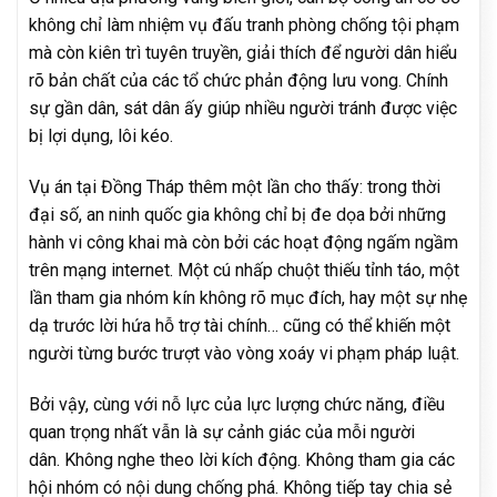
không chỉ làm nhiệm vụ đấu tranh phòng chống tội phạm
mà còn kiên trì tuyên truyền, giải thích để người dân hiểu
rõ bản chất của các tổ chức phản động lưu vong. Chính
sự gần dân, sát dân ấy giúp nhiều người tránh được việc
bị lợi dụng, lôi kéo.
Vụ án tại Đồng Tháp thêm một lần cho thấy: trong thời
đại số, an ninh quốc gia không chỉ bị đe dọa bởi những
hành vi công khai mà còn bởi các hoạt động ngấm ngầm
trên mạng internet. Một cú nhấp chuột thiếu tỉnh táo, một
lần tham gia nhóm kín không rõ mục đích, hay một sự nhẹ
dạ trước lời hứa hỗ trợ tài chính… cũng có thể khiến một
người từng bước trượt vào vòng xoáy vi phạm pháp luật.
Bởi vậy, cùng với nỗ lực của lực lượng chức năng, điều
quan trọng nhất vẫn là sự cảnh giác của mỗi người
dân. Không nghe theo lời kích động. Không tham gia các
hội nhóm có nội dung chống phá. Không tiếp tay chia sẻ