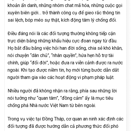
khoản ẩn danh, những nhóm chat mã hóa, những cuộc gọi
xuyên biên giới… trở thành công cụ để gieo rắc thông tin
sai lệch, bóp méo sự thật, kích động tâm lý chống đối.
Điều đáng nói là các đối tượng thường không tiếp cận
trực diện bằng những khẩu hiệu cực đoan ngay từ đầu.
Họ bắt đầu bằng việc hỏi han đời sống, chia sẻ khó khăn,
nói chuyện “dân chủ”, “nhân quyền”, hứa hẹn hỗ trợ tài
chính, giúp “đổi đời”, hoặc đưa ra viễn cảnh được ra nước
ngoài. Khi tạo được niềm tin, họ mới từng bước dẫn dắt
người tham gia vào các hoạt động vi phạm pháp luật.
Nhiều người đã không nhận ra rằng, phía sau những lời
nói tưởng như “quan tâm”, “đồng cảm” ấy là mục tiêu
chống phá Nhà nước Việt Nam từ bên ngoài.
Trong vụ việc tại Đồng Tháp, cơ quan an ninh xác định các
đối tượng đã được hướng dẫn cả phương thức đối phó