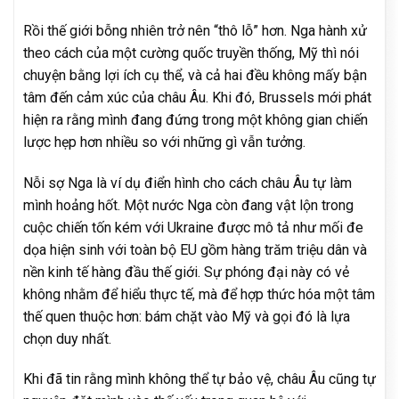
Rồi thế giới bỗng nhiên trở nên “thô lỗ” hơn. Nga hành xử
theo cách của một cường quốc truyền thống, Mỹ thì nói
chuyện bằng lợi ích cụ thể, và cả hai đều không mấy bận
tâm đến cảm xúc của châu Âu. Khi đó, Brussels mới phát
hiện ra rằng mình đang đứng trong một không gian chiến
lược hẹp hơn nhiều so với những gì vẫn tưởng.
Nỗi sợ Nga là ví dụ điển hình cho cách châu Âu tự làm
mình hoảng hốt. Một nước Nga còn đang vật lộn trong
cuộc chiến tốn kém với Ukraine được mô tả như mối đe
dọa hiện sinh với toàn bộ EU gồm hàng trăm triệu dân và
nền kinh tế hàng đầu thế giới. Sự phóng đại này có vẻ
không nhằm để hiểu thực tế, mà để hợp thức hóa một tâm
thế quen thuộc hơn: bám chặt vào Mỹ và gọi đó là lựa
chọn duy nhất.
Khi đã tin rằng mình không thể tự bảo vệ, châu Âu cũng tự