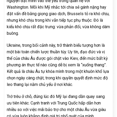
nguyện đặt mình vào thế yếu trong quan hệ với
Washington. Mỗi khi Mỹ nhắc tới chia sẻ gánh nặng hay
đặt vấn đề bằng giọng giao dịch, Brussels tỏ ra khó chịu,
nhưng khó chịu trong khi vẫn tiếp tục phụ thuộc. Đó là
kiểu khó chịu rất đặc trưng: vừa phản đối, vừa không dám
buông.
Ukraine, trong bối cảnh này, trở thành biểu tượng hơn là
một bài toán chiến lược thuần túy. Uy tín, đạo đức và vị
thế của châu Âu được gói chặt vào Kiev, đến mức bất kỳ
phương án thực tế nào cũng dễ bị xem là “xuống thang”.
Kết quả là châu Âu tự khóa mình trong một khuôn khổ lựa
chọn ngày càng chật, trong khi quyền quyết định mức độ
leo thang lại nằm chủ yếu ở nơi khác.
Trớ trêu ở chỗ, đúng lúc đó Mỹ lại đang dần quay sang
ưu tiên khác. Cạnh tranh với Trung Quốc hấp dẫn hơn
nhiều so với việc mãi bảo trợ cho một châu Âu vừa giàu
có vừa luôn khẳng định giá trị phổ quát của mình.