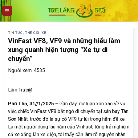
Skip
to
content
TIN TỨC
,
THẾ GIỚI XE
VinFast VF8, VF9 và những hiểu lầm
xung quanh hiện tượng “Xe tự di
chuyển”
Người xem: 4535
Lâm Trực@
Phú Thọ, 31//1/2025
– Gần đây, dư luận xôn xao về vụ
việc chiếc VinFast VF8 bất ngờ di chuyển tại sân bay Tân
Sơn Nhất, trước đó là sự cố VF9 tự lùi trong hầm để xe.
Là một người dùng lâu năm của VinFast, từng trải nghiệm
cả xe xăng lẫn xe điện, tôi thấy cần làm rõ nguyên nhân