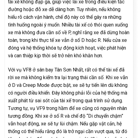
tài xế không đạp ga, giúp việc lái xe trong điều kiện tắc
đường hoặc đỗ xe dễ dàng hơn. Tuy nhiên, nếu không
hiểu rõ cách vận hành, chế độ này có thể gây ra những
tình huống ngoài ý muốn. Nhiều tài xế có thói quen xuống
xe mà không đưa cần số về P, nghĩ rằng xe đã dừng hoàn
toàn, trong khi thực tế xe vẫn ở số D hoặc R. Nếu cửa xe
đóng và hệ thống khóa tự động kích hoạt, việc phát hiện
và can thiệp kịp thời sẽ trở nên khó khăn hơn.
Với vụ VF8 ở sân bay Tân Sơn Nhất, rất có thể tài xế đã
rời xe mà không kiểm tra lại trạng thái cần số. Khi xe vẫn
ở D và Creep Mode được bật, xe sẽ tự tiến lên dù không
có người điều khiển. Đây không phải lỗi của hệ thống mà
xuất phát từ sai sót của tài xế trong quá trình sử dụng.
Tương tự, vụ VF9 trong hầm để xe cũng có nguyên nhân
tương đồng. Khi xe ở số R và chế độ “Di chuyển chậm”
vẫn hoạt động, xe sẽ tự lùi chậm. Nếu gặp vật cản, hệ
thống có thể hiểu rằng đó là trở ngại cần vượt qua, từ đó