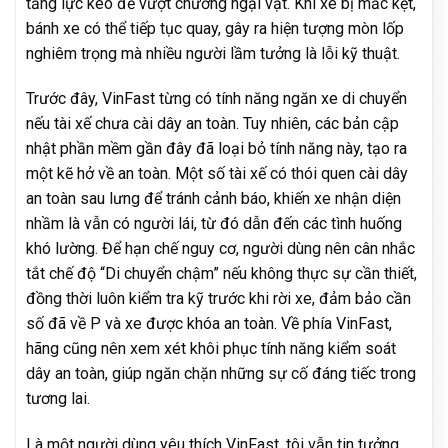
tăng lực kéo để vượt chướng ngại vật. Khi xe bị mắc kẹt,
bánh xe có thể tiếp tục quay, gây ra hiện tượng mòn lốp
nghiêm trọng mà nhiều người lầm tưởng là lỗi kỹ thuật.
Trước đây, VinFast từng có tính năng ngăn xe di chuyển
nếu tài xế chưa cài dây an toàn. Tuy nhiên, các bản cập
nhật phần mềm gần đây đã loại bỏ tính năng này, tạo ra
một kẽ hở về an toàn. Một số tài xế có thói quen cài dây
an toàn sau lưng để tránh cảnh báo, khiến xe nhận diện
nhầm là vẫn có người lái, từ đó dẫn đến các tình huống
khó lường. Để hạn chế nguy cơ, người dùng nên cân nhắc
tắt chế độ “Di chuyển chậm” nếu không thực sự cần thiết,
đồng thời luôn kiểm tra kỹ trước khi rời xe, đảm bảo cần
số đã về P và xe được khóa an toàn. Về phía VinFast,
hãng cũng nên xem xét khôi phục tính năng kiểm soát
dây an toàn, giúp ngăn chặn những sự cố đáng tiếc trong
tương lai.
Là một người dùng yêu thích VinFast, tôi vẫn tin tưởng