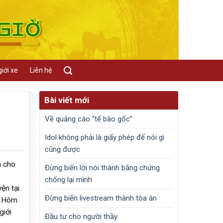
iới xe
Liên hệ
Bài viết mới
Về quảng cáo “tế bào gốc”
Idol không phải là giấy phép để nói gì
cũng được
à cho
Đừng biến lời nói thành bằng chứng
chống lại mình
ện tại
Đừng biến livestream thành tòa án
. Hôm
giới
Đầu tư cho người thầy