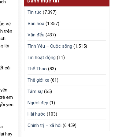
Danh mục tin
ách
Tin tức
(7.397)
Văn hóa
(1.357)
ảo vệ
h trên
Văn đểu
(437)
ách
g lời
Tình Yêu – Cuộc sống
(1.515)
Tin hoạt động
(11)
ết cái
Thể Thao
(83)
Thế giới xe
(61)
uyện
Tâm sự
(65)
 trẻ em
Người đẹp
(1)
gồi yên
Hài hước
(103)
Chính trị – xã hội
(6.459)
ta
ại hay