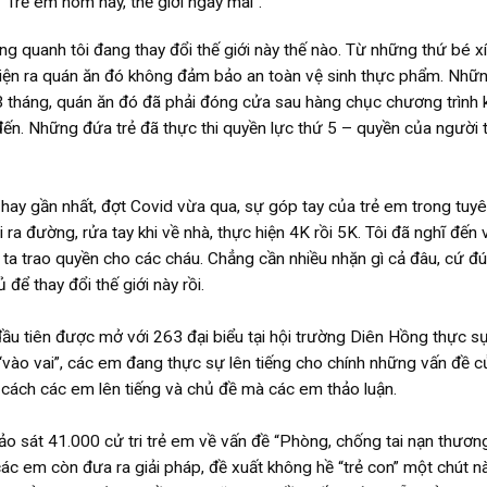
Trẻ em hôm nay, thế giới ngày mai”.
ng quanh tôi đang thay đổi thế giới này thế nào. Từ những thứ bé x
 hiện ra quán ăn đó không đảm bảo an toàn vệ sinh thực phẩm. Nhữ
 3 tháng, quán ăn đó đã phải đóng cửa sau hàng chục chương trình
ến. Những đứa trẻ đã thực thi quyền lực thứ 5 – quyền của người t
hay gần nhất, đợt Covid vừa qua, sự góp tay của trẻ em trong tuy
ra đường, rửa tay khi về nhà, thực hiện 4K rồi 5K. Tôi đã nghĩ đến v
g ta trao quyền cho các cháu. Chẳng cần nhiều nhặn gì cả đâu, cứ đ
để thay đổi thế giới này rồi.
ầu tiên được mở với 263 đại biểu tại hội trường Diên Hồng thực sự
“vào vai”, các em đang thực sự lên tiếng cho chính những vấn đề c
n cách các em lên tiếng và chủ đề mà các em thảo luận.
o sát 41.000 cử tri trẻ em về vấn đề “Phòng, chống tai nạn thương
các em còn đưa ra giải pháp, đề xuất không hề “trẻ con” một chút n