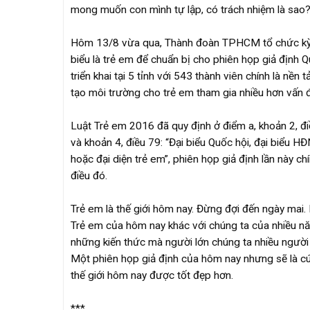
mong muốn con mình tự lập, có trách nhiệm là sao
Hôm 13/8 vừa qua, Thành đoàn TPHCM tổ chức kỳ h
biểu là trẻ em để chuẩn bị cho phiên họp giả định 
triển khai tại 5 tỉnh với 543 thành viên chính là nền
tạo môi trường cho trẻ em tham gia nhiều hơn vấn 
Luật Trẻ em 2016 đã quy định ở điểm a, khoản 2, điề
và khoản 4, điều 79: “Đại biểu Quốc hội, đại biểu H
hoặc đại diện trẻ em”, phiên họp giả định lần này ch
điều đó.
Trẻ em là thế giới hôm nay. Đừng đợi đến ngày mai.
Trẻ em của hôm nay khác với chúng ta của nhiều nă
những kiến thức mà người lớn chúng ta nhiều người còn
Một phiên họp giả định của hôm nay nhưng sẽ là cú 
thế giới hôm nay được tốt đẹp hơn.
***