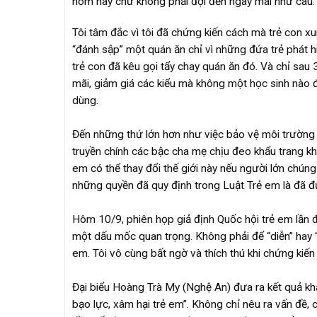
hôm nay chứ không phải đợi đến ngày mai như câu: “
Tôi tâm đắc vì tôi đã chứng kiến cách mà trẻ con xu
“đánh sập” một quán ăn chỉ vì những đứa trẻ phát
trẻ con đã kêu gọi tẩy chay quán ăn đó. Và chỉ sau
mãi, giảm giá các kiểu mà không một học sinh nào đ
dùng.
Đến những thứ lớn hơn như việc bảo vệ môi trường 
truyền chính các bậc cha mẹ chịu đeo khẩu trang khi 
em có thể thay đổi thế giới này nếu người lớn chún
những quyền đã quy định trong Luật Trẻ em là đã đủ 
Hôm 10/9, phiên họp giả định Quốc hội trẻ em lần đ
một dấu mốc quan trọng. Không phải để “diễn” hay 
em. Tôi vô cùng bất ngờ và thích thú khi chứng kiế
Đại biểu Hoàng Trà My (Nghệ An) đưa ra kết quả khả
bạo lực, xâm hại trẻ em”. Không chỉ nêu ra vấn đề, 