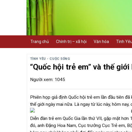
Skip
to
content
Trang chủ
Chính trị – xã hội
Văn hóa
Tình Yê
TÌNH YÊU - CUỘC SỐNG
“Quốc hội trẻ em” và thế giớ
Người xem: 1045
Phiên họp giả định Quốc hội trẻ em lần đầu tiên đã 
thế giới ngày mai nữa. Là ngay từ lúc này, hôm nay
Diễn đàn trẻ em Quốc Gia lần thứ VII, gặp mặt hơn
đó, anh Đặng Hoa Nam, Cục trưởng Cục Trẻ em, Bộ L