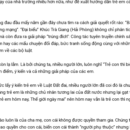
 dạy của nhà trường nhiều hơn nữa, như đề xuất hướng dẫn trẻ em c
 đau đầu mấy năm gần đây chưa tìm ra cách giải quyết rốt ráo: “B
ng mạng”. “Đại biểu” Khúc Trà Giang (Hải Phòng) không chỉ phân tíc
mà còn đưa ra giải pháp “trúng đích”: Công tác tuyên truyền chính s
n hay các mẩu chuyện đối đáp, bức tranh sống động cùng với nhữn
êm về các bộ luật.
 lạ lẫm. Là bởi chúng ta, nhiều người lớn, luôn nghĩ “Trẻ con thì bi
n điểm, ý kiến và cả những giải pháp của các em.
 lấy ý kiến trẻ em về Luật Đất đai, nhiều người lớn đã coi đó là ch
rằng trẻ em là những chủ nhân tương lai của đất nước nhưng lại gạt
rẻ em hôm nay, Thế giới ngày mai” nên hôm nay vẫn là trẻ con thì n
 nào luôn là của cha mẹ, con cái không được quyền tham gia. Chúng 
ao quyền cho con cái, biến con cái thành “người phụ thuộc” nhưng l