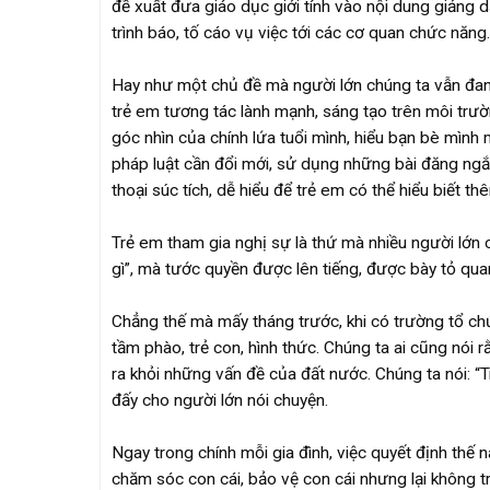
đề xuất đưa giáo dục giới tính vào nội dung giảng
trình báo, tố cáo vụ việc tới các cơ quan chức năng.
Hay như một chủ đề mà người lớn chúng ta vẫn đang
trẻ em tương tác lành mạnh, sáng tạo trên môi trườ
góc nhìn của chính lứa tuổi mình, hiểu bạn bè mình 
pháp luật cần đổi mới, sử dụng những bài đăng ngắ
thoại súc tích, dễ hiểu để trẻ em có thể hiểu biết th
Trẻ em tham gia nghị sự là thứ mà nhiều người lớn còn
gì”, mà tước quyền được lên tiếng, được bày tỏ qua
Chẳng thế mà mấy tháng trước, khi có trường tổ chức
tầm phào, trẻ con, hình thức. Chúng ta ai cũng nói 
ra khỏi những vấn đề của đất nước. Chúng ta nói: “T
đấy cho người lớn nói chuyện.
Ngay trong chính mỗi gia đình, việc quyết định thế
chăm sóc con cái, bảo vệ con cái nhưng lại không tr