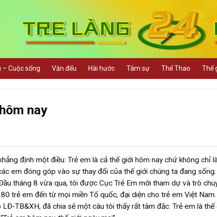
u – Cuộc sống
Văn đểu
Hài hước
Tâm sự
Thể Thao
Thế g
i hôm nay
khẳng định một điều: Trẻ em là cả thế giới hôm nay chứ không chỉ l
, các em đóng góp vào sự thay đổi của thế giới chúng ta đang sống.
Đầu tháng 8 vừa qua, tôi được Cục Trẻ Em mời tham dự và trò chuy
 180 trẻ em đến từ mọi miền Tổ quốc, đại diện cho trẻ em Việt Nam
Đ-TB&XH, đã chia sẻ một câu tôi thấy rất tâm đắc: Trẻ em là thế 