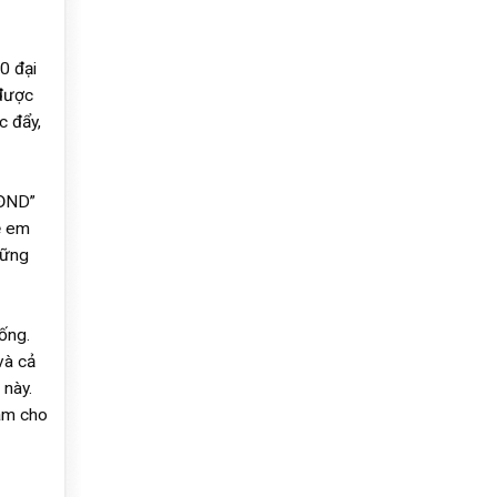
0 đại
 được
c đẩy,
HĐND”
ẻ em
hững
ống.
và cả
 này.
làm cho