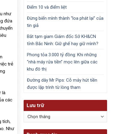
Điểm 10 và điểm liệt
íu như
Đừng biến mình thành “loa phát lại” của
ng đứa
tin giả
 khuyến
iêu
Bắt tạm giam Giám đốc Sở KH&CN
tỉnh Bắc Ninh: Giữ ghế hay giữ mình?
Phong tỏa 3.000 tỷ đồng: Khi những
ên
“nhà máy rửa tiền” mọc lên giữa các
iệc trẻ
khu đô thị
úng
Đường dây Mr Pips: Cỗ máy hút tiền
được lập trình từ lòng tham
 là
ủa các
Lưu trữ
Lưu
trữ
 tích,
ào. Như