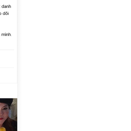
t danh
o dõi
 mình.