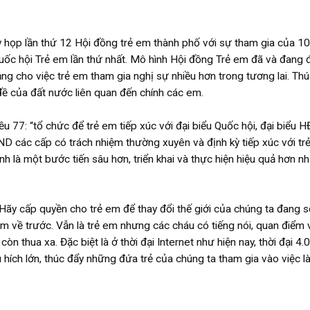
?
ọp lần thứ 12 Hội đồng trẻ em thành phố với sự tham gia của 10
Quốc hội Trẻ em lần thứ nhất. Mô hình Hội đồng Trẻ em đã và đang
 tảng cho việc trẻ em tham gia nghị sự nhiều hơn trong tương lai. Thú
đề của đất nước liên quan đến chính các em.
u 77: “tổ chức để trẻ em tiếp xúc với đại biểu Quốc hội, đại biểu 
ĐND các cấp có trách nhiệm thường xuyên và định kỳ tiếp xúc với tr
ính là một bước tiến sâu hơn, triển khai và thực hiện hiệu quả hơn n
 Hãy cấp quyền cho trẻ em để thay đổi thế giới của chúng ta đang s
m về trước. Vẫn là trẻ em nhưng các cháu có tiếng nói, quan điểm 
 thua xa. Đặc biệt là ở thời đại Internet như hiện nay, thời đại 4.0
hích lớn, thúc đẩy những đứa trẻ của chúng ta tham gia vào việc 