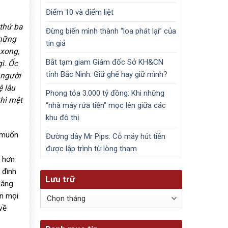
Điểm 10 và điểm liệt
thứ ba
Đừng biến mình thành “loa phát lại” của
những
tin giả
 xong,
Bắt tạm giam Giám đốc Sở KH&CN
gì.
Ốc
tỉnh Bắc Ninh: Giữ ghế hay giữ mình?
 người
ệ lâu
Phong tỏa 3.000 tỷ đồng: Khi những
thì mệt
“nhà máy rửa tiền” mọc lên giữa các
khu đô thị
 muốn
Đường dây Mr Pips: Cỗ máy hút tiền
được lập trình từ lòng tham
i hơn
 đình
Lưu trữ
năng
Lưu
ến mọi
trữ
về