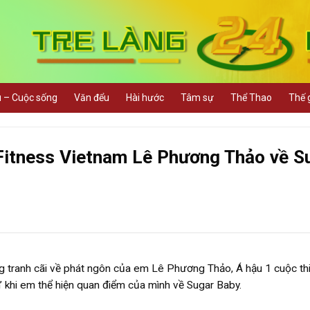
u – Cuộc sống
Văn đểu
Hài hước
Tâm sự
Thể Thao
Thế g
Fitness Vietnam Lê Phương Thảo về S
g tranh cãi về phát ngôn của em Lê Phương Thảo, Á hậu 1 cuộc thi
’ khi em thể hiện quan điểm của mình về Sugar Baby.