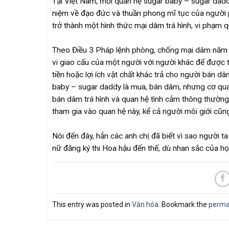
Tại Việt Nam, mối quan hệ sugar baby – sugar dad
niệm về đạo đức và thuần phong mĩ tục của người 
trở thành một hình thức mại dâm trá hình, vi phạm 
Theo Điều 3 Pháp lệnh phòng, chống mại dâm năm 
vi giao cấu của một người với người khác để được tr
tiền hoặc lợi ích vật chất khác trả cho người bán 
baby – sugar daddy là mua, bán dâm, nhưng cơ quan
bán dâm trá hình và quan hệ tình cảm thông thườn
tham gia vào quan hệ này, kể cả người môi giới cũ
Nói đến đây, hẳn các anh chị đã biết vì sao người t
nữ đăng ký thi Hoa hậu đến thế, dù nhan sắc của họ 
This entry was posted in
Văn hóa
. Bookmark the
perma