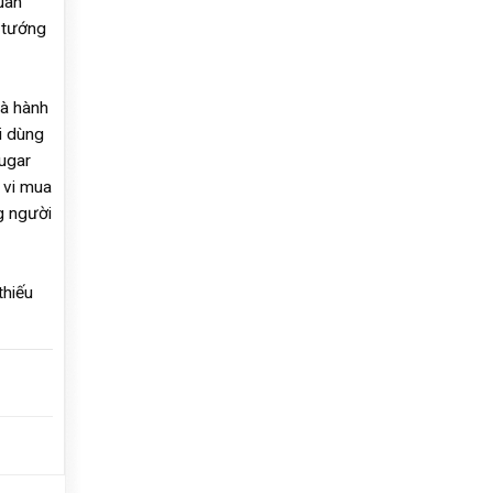
uan
 tướng
là hành
i dùng
sugar
 vi mua
g người
thiếu