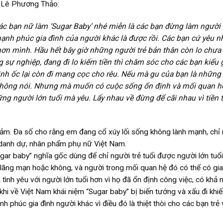
 1 Lê Phương Thảo:
c bạn nữ làm ‘Sugar Baby’ nhé miễn là các bạn đừng làm người 
hạnh phúc gia đình của người khác là được rồi. Các bạn cứ yêu 
hơn mình. Hầu hết bây giờ những người trẻ bản thân còn lo chưa
g sự nghiệp, đang đi lo kiếm tiền thì chăm sóc cho các bạn kiểu 
ình ốc lại còn đi mang cọc cho rêu. Nếu mà gu của bạn là những
ì không nói. Nhưng mà muốn có cuộc sống ổn định và mối quan h
ững người lớn tuổi mà yêu. Lấy nhau về đừng để cãi nhau vì tiền 
ảm. Đa số cho rằng em đang cổ xúy lối sống không lành mạnh, chỉ
g danh dự, nhân phẩm phụ nữ Việt Nam.
ugar baby” nghĩa gốc dùng để chỉ người trẻ tuổi được người lớn tuổ
ãng mạn hoặc không, và người trong mối quan hệ đó có thể có gia
tình yêu với người lớn tuổi hơn vì họ đã ổn định công việc, có khả 
khi về Việt Nam khái niệm “Sugar baby” bị biến tướng và xấu đi khi
h phúc gia đình người khác vì điều đó là thiệt thòi cho các bạn trẻ 