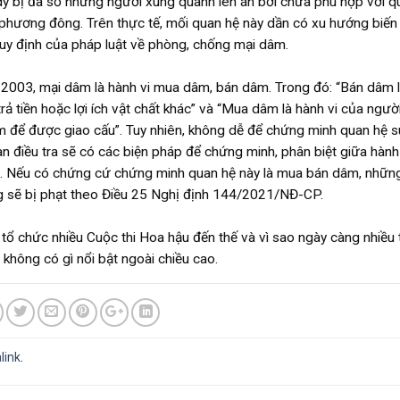
dy bị đa số những người xung quanh lên án bởi chưa phù hợp với q
phương đông. Trên thực tế, mối quan hệ này dần có xu hướng biến
quy định của pháp luật về phòng, chống mại dâm.
2003, mại dâm là hành vi mua dâm, bán dâm. Trong đó: “Bán dâm 
ả tiền hoặc lợi ích vật chất khác” và “Mua dâm là hành vi của ngườ
dâm để được giao cấu”. Tuy nhiên, không dễ để chứng minh quan hệ 
 điều tra sẽ có các biện pháp để chứng minh, phân biệt giữa hành
g. Nếu có chứng cứ chứng minh quan hệ này là mua bán dâm, nhữn
ng sẽ bị phạt theo Điều 25 Nghị định 144/2021/NĐ-CP.
a tổ chức nhiều Cuộc thi Hoa hậu đến thế và vì sao ngày càng nhiều 
không có gì nổi bật ngoài chiều cao.
link
.