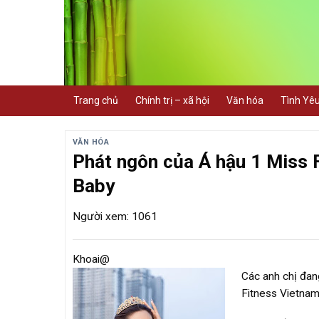
Skip
to
content
Trang chủ
Chính trị – xã hội
Văn hóa
Tình Yê
VĂN HÓA
Phát ngôn của Á hậu 1 Miss 
Baby
Người xem: 1061
Khoai@
Các anh chị đan
Fitness Vietnam