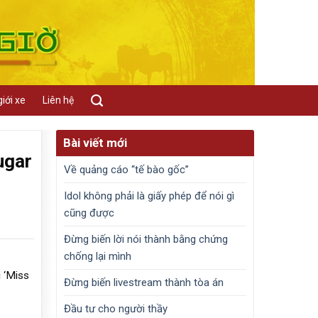
iới xe
Liên hệ
Bài viết mới
ugar
Về quảng cáo “tế bào gốc”
Idol không phải là giấy phép để nói gì
cũng được
Đừng biến lời nói thành bằng chứng
chống lại mình
 ‘Miss
Đừng biến livestream thành tòa án
Đầu tư cho người thầy