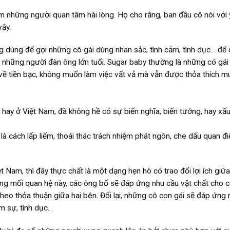
m những người quan tâm hài lòng. Họ cho rằng, ban đầu cô nói với 
vậy.
g dùng để gọi những cô gái dùng nhan sắc, tình cảm, tình dục… để đ
từ những người đàn ông lớn tuổi. Sugar baby thường là những có gái 
n về tiền bạc, không muốn làm việc vất vả mà vẫn được thỏa thích m
 hay ở Việt Nam, đã không hề có sự biến nghĩa, biến tướng, hay xấu
ỉ là cách lấp liếm, thoái thác trách nhiệm phát ngôn, che dấu quan đ
ệt Nam, thì đây thực chất là một dạng hẹn hò có trao đổi lợi ích giữ
ong mối quan hệ này, các ông bố sẽ đáp ứng nhu cầu vật chất cho c
… theo thỏa thuận giữa hai bên. Đổi lại, những cô con gái sẽ đáp ứng
m sự, tình dục…