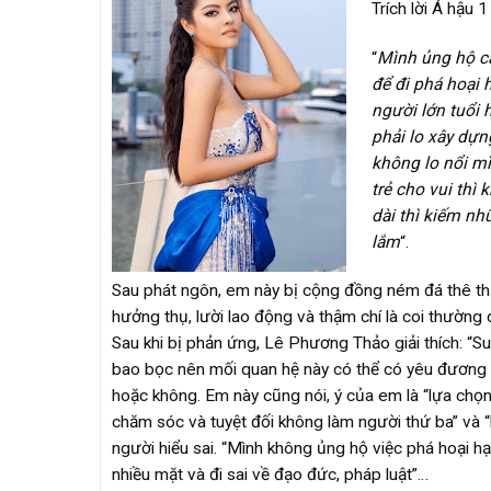
Trích lời Á hậu
“
Mình ủng hộ cá
để đi phá hoại 
người lớn tuổi 
phải lo xây dựn
không lo nổi m
trẻ cho vui th
dài thì kiếm nh
lắm
“.
Sau phát ngôn, em này bị cộng đồng ném đá thê th
hưởng thụ, lười lao động và thậm chí là coi thườn
Sau khi bị phản ứng, Lê Phương Thảo giải thích: “S
bao bọc nên mối quan hệ này có thể có yêu đương l
hoặc không. Em này cũng nói, ý của em là “lựa chọn 
chăm sóc và tuyệt đối không làm người thứ ba” và “
người hiểu sai. “Mình không ủng hộ việc phá hoại hạn
nhiều mặt và đi sai về đạo đức, pháp luật”…