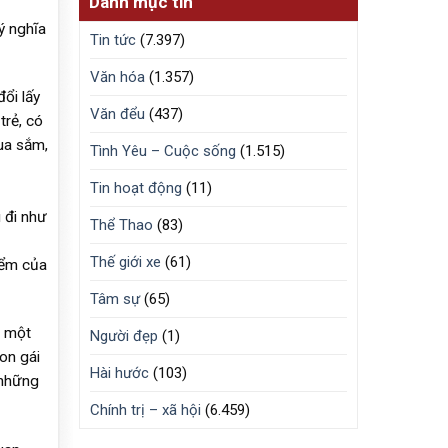
Danh mục tin
ý nghĩa
Tin tức
(7.397)
Văn hóa
(1.357)
ổi lấy
Văn đểu
(437)
trẻ, có
ua sắm,
Tình Yêu – Cuộc sống
(1.515)
Tin hoạt động
(11)
 đi như
Thể Thao
(83)
Thế giới xe
(61)
iểm của
Tâm sự
(65)
a một
Người đẹp
(1)
on gái
Hài hước
(103)
 những
Chính trị – xã hội
(6.459)