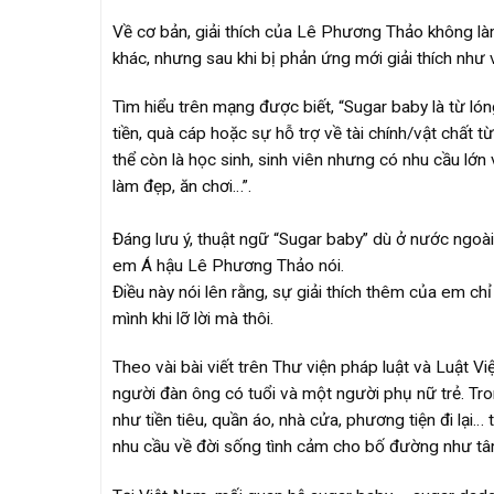
Về cơ bản, giải thích của Lê Phương Thảo không là
khác, nhưng sau khi bị phản ứng mới giải thích như 
Tìm hiểu trên mạng được biết, “Sugar baby là từ lón
tiền, quà cáp hoặc sự hỗ trợ về tài chính/vật chất 
thể còn là học sinh, sinh viên nhưng có nhu cầu lớ
làm đẹp, ăn chơi…”.
Đáng lưu ý, thuật ngữ “Sugar baby” dù ở nước ngoài
em Á hậu Lê Phương Thảo nói.
Điều này nói lên rằng, sự giải thích thêm của em ch
mình khi lỡ lời mà thôi.
Theo vài bài viết trên Thư viện pháp luật và Luật Vi
người đàn ông có tuổi và một người phụ nữ trẻ. Tr
như tiền tiêu, quần áo, nhà cửa, phương tiện đi lại
nhu cầu về đời sống tình cảm cho bố đường như tâ