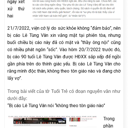
ngày xét
xử thứ
hai
21/7/2022, viện cớ lý do sức khỏe không “đảm bảo”, nên
bị cáo Lê Tùng Vân xin vắng mặt tại phiên tòa, nhưng
buổi chiều bị cáo này đã có mặt và “thầy ông nội” cũng
có nhiều phát ngôn “sốc”. Vào hôm 20/7/2022 trước đó,
bị cáo 90 tuổi Lê Tùng Vân được HĐXX sắp xếp để ngồi
gần phía trên do thính giác yếu. Bị cáo Lê Tùng Vân cho
rằng mình độc thân, không theo tôn giáo nào và đang chờ
lấy vợ”.
Trong bài viết của tờ Tuổi Trẻ có đoạn nguyên văn như
dưới đây
:
“Bị cáo Lê Tùng Vân nói “không theo tôn giáo nào”
Trong
phần