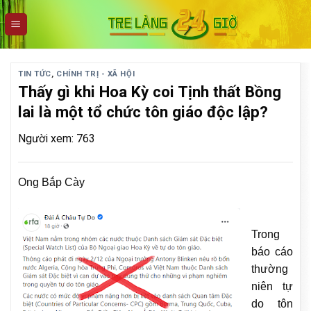
Skip
to
content
TIN TỨC
,
CHÍNH TRỊ - XÃ HỘI
Thấy gì khi Hoa Kỳ coi Tịnh thất Bồng
lai là một tổ chức tôn giáo độc lập?
Người xem: 763
Ong Bắp Cày
Trong
báo cáo
thường
niên tự
do tôn