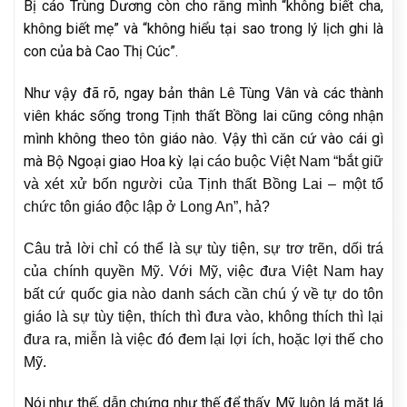
Bị cáo Trùng Dương còn cho rằng mình “không biết cha,
không biết mẹ” và “không hiểu tại sao trong lý lịch ghi là
con của bà Cao Thị Cúc”.
Như vậy đã rõ, ngay bản thân Lê Tùng Vân và các thành
viên khác sống trong Tịnh thất Bồng lai cũng công nhận
mình không theo tôn giáo nào. Vậy thì căn cứ vào cái gì
mà Bộ Ngoại giao Hoa kỳ lại
cáo buộc Việt Nam “bắt giữ
và xét xử bốn người của Tịnh thất Bồng Lai – một tổ
chức tôn giáo độc lập ở Long An”, hả?
Câu trả lời chỉ có thể là sự tùy tiện, sự trơ trẽn, dối trá
của chính quyền Mỹ. Với Mỹ, việc đưa Việt Nam hay
bất cứ quốc gia nào danh sách cần chú ý về tự do tôn
giáo là sự
tùy tiện, thích thì đưa vào, không thích thì lại
đưa ra, miễn là việc đó đem lại lợi ích, hoặc lợi thế cho
Mỹ.
Nói như thế, dẫn chứng như thế để thấy Mỹ luôn lá mặt lá