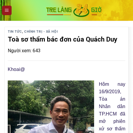
Skip
to
content
TIN TỨC
,
CHÍNH TRỊ - XÃ HỘI
Toà sơ thẩm bác đơn của Quách Duy
Người xem: 643
Khoai@
Hôm nay
16/9/2019,
Tòa án
Nhân dân
TP.HCM đã
mở phiên
xử sơ thẩm