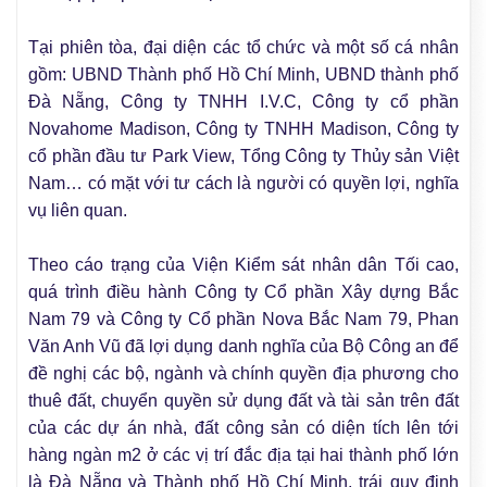
Tại phiên tòa, đại diện các tổ chức và một số cá nhân
gồm: UBND Thành phố Hồ Chí Minh, UBND thành phố
Đà Nẵng, Công ty TNHH I.V.C, Công ty cổ phần
Novahome Madison, Công ty TNHH Madison, Công ty
cổ phần đầu tư Park View, Tổng Công ty Thủy sản Việt
Nam… có mặt với tư cách là người có quyền lợi, nghĩa
vụ liên quan.
Theo cáo trạng của Viện Kiểm sát nhân dân Tối cao,
quá trình điều hành Công ty Cổ phần Xây dựng Bắc
Nam 79 và Công ty Cổ phần Nova Bắc Nam 79, Phan
Văn Anh Vũ đã lợi dụng danh nghĩa của Bộ Công an để
đề nghị các bộ, ngành và chính quyền địa phương cho
thuê đất, chuyển quyền sử dụng đất và tài sản trên đất
của các dự án nhà, đất công sản có diện tích lên tới
hàng ngàn m2 ở các vị trí đắc địa tại hai thành phố lớn
là Đà Nẵng và Thành phố Hồ Chí Minh, trái quy định