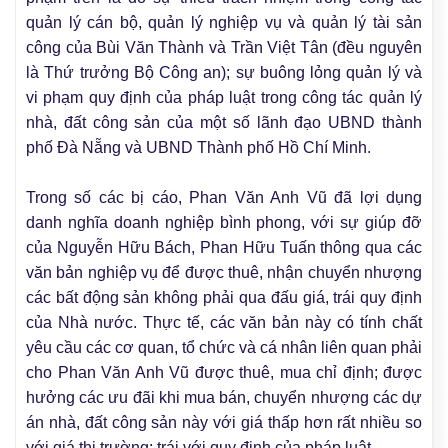
quản lý cán bộ, quản lý nghiệp vụ và quản lý tài sản
công của Bùi Văn Thành và Trần Việt Tân (đều nguyên
là Thứ trưởng Bộ Công an); sự buông lỏng quản lý và
vi phạm quy định của pháp luật trong công tác quản lý
nhà, đất công sản của một số lãnh đạo UBND thành
phố Đà Nẵng và UBND Thành phố Hồ Chí Minh.
Trong số các bị cáo, Phan Văn Anh Vũ đã lợi dụng
danh nghĩa doanh nghiệp bình phong, với sự giúp đỡ
của Nguyễn Hữu Bách, Phan Hữu Tuấn thông qua các
văn bản nghiệp vụ để được thuê, nhận chuyển nhượng
các bất động sản không phải qua đấu giá, trái quy định
của Nhà nước. Thực tế, các văn bản này có tính chất
yêu cầu các cơ quan, tổ chức và cá nhân liên quan phải
cho Phan Văn Anh Vũ được thuê, mua chỉ định; được
hưởng các ưu đãi khi mua bán, chuyển nhượng các dự
án nhà, đất công sản này với giá thấp hơn rất nhiều so
với giá thị trường; trái với quy định của pháp luật.