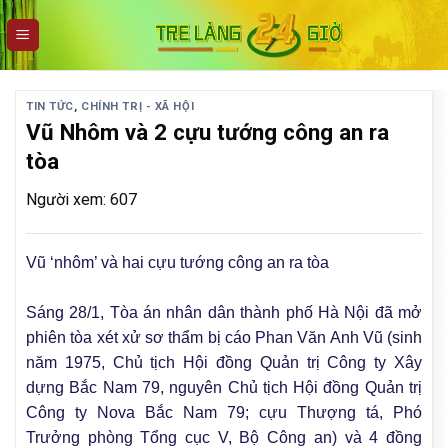
Skip
to
content
TIN TỨC
,
CHÍNH TRỊ - XÃ HỘI
Vũ Nhôm và 2 cựu tướng công an ra
tòa
Người xem: 607
Vũ ‘nhôm’ và hai cựu tướng công an ra tòa
Sáng 28/1, Tòa án nhân dân thành phố Hà Nội đã mở
phiên tòa xét xử sơ thẩm bị cáo Phan Văn Anh Vũ (sinh
năm 1975, Chủ tịch Hội đồng Quản trị Công ty Xây
dựng Bắc Nam 79, nguyên Chủ tịch Hội đồng Quản trị
Công ty Nova Bắc Nam 79; cựu Thượng tá, Phó
Trưởng phòng Tổng cục V, Bộ Công an) và 4 đồng