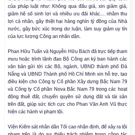
của pháp luật như: Không qua đấu giá, xin giảm giá,
giảm hệ số sinh lợi và nhiều ưu đãi khác… nhằm thu
lợi cá nhân, gây thiệt hại hàng nghìn tỷ đồng của Nhà
nước, gây bức xúc trong dư luận, làm suy giảm uy tín
của lực lượng Công an nhân dân.
Phan Hữu Tuấn và Nguyễn Hữu Bách đã trực tiếp tham
mưu hoặc trình lãnh đạo Bộ Công an ký ban hành các
văn bản gửi tới các Bộ, ngành, UBND thành phố Đà
Nẵng và UBND Thành phố Hồ Chí Minh xin hỗ trợ, tạo
điều kiện cho Công ty Cổ phần Xây dựng Bắc Nam 79
và Công ty Cổ phần Nova Bắc Nam 79 trong các hoạt
động thuê đất, chuyển quyền sử dụng đất và tài sản
trên đất, giúp sức tích cực cho Phan Văn Anh Vũ thực
hiện các hành vi phạm tội.
Viện Kiểm sát nhân dân Tối cao nhận định, để xảy ra tội
phạm trên là do sự thiếu trách nhiệm trong công tác