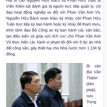
Hai bị cáo Nguyễn Hữu Bách và Phan Hữu Tuấn bị
Viện Kiểm sát đánh giá là người trực tiếp quản lý, chỉ
đạo hoạt động nghiệp vụ đối với Phan Văn Anh Vũ.
Nguyễn Hữu Bách soạn thảo, ký nháy, còn Phan Hữu
Tuấn trực tiếp ký ban hành hoặc ký nháy để tham mưu,
trình lãnh đạo Bộ Công an ký ban hành các văn bản,
tạo điều kiện và giúp sức tích cực cho Phan Văn Anh
Vũ thực hiện các hành vi phạm tội đối với 6 dự án nhà
đất công sản, gây thiệt hại cho Nhà nước hơn 1.134 tỷ
đồng.
Bị cáo
Bùi Văn
Thành
(bên
phải),
cựu
Trung