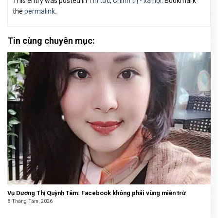
This entry was posted in
Tin tức
,
Chính trị - xã hội
. Bookmark
the
permalink
.
Tin cùng chuyên mục:
Vụ Dương Thị Quỳnh Tâm: Facebook không phải vùng miễn trừ
8 Tháng Tám, 2026