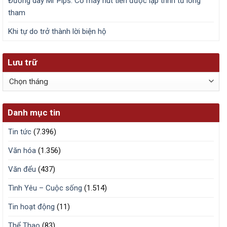
Đường dây Mr Pips: Cỗ máy hút tiền được lập trình từ lòng
tham
Khi tự do trở thành lời biện hộ
Lưu trữ
Lưu
trữ
Danh mục tin
Tin tức
(7.396)
Văn hóa
(1.356)
Văn đểu
(437)
Tình Yêu – Cuộc sống
(1.514)
Tin hoạt động
(11)
Thể Thao
(83)