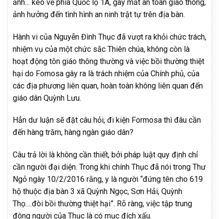
ảnh… kéo về phía Quốc lộ 1A, gây mất an toàn giao thông,
ảnh hưởng đến tình hình an ninh trật tự trên địa bàn.
Hành vi của Nguyễn Đình Thục đã vượt ra khỏi chức trách,
nhiệm vụ của một chức sắc Thiên chúa, không còn là
hoạt động tôn giáo thông thường và việc bồi thường thiệt
hại do Fomosa gây ra là trách nhiệm của Chính phủ, của
các địa phương liên quan, hoàn toàn không liên quan đến
giáo dân Quỳnh Lưu.
Hẳn dư luận sẽ đặt câu hỏi, đi kiện Formosa thì đâu cần
đến hàng trăm, hàng ngàn giáo dân?
Câu trả lời là không cần thiết, bởi pháp luật quy định chỉ
cần người đại diện. Trong khi chính Thục đã nói trong Thư
Ngỏ ngày 10/2/2016 rằng, y là người “đứng tên cho 619
hộ thuộc địa bàn 3 xã Quỳnh Ngọc, Sơn Hải, Quỳnh
Thọ….đòi bồi thường thiệt hại”. Rõ ràng, việc tập trung
đông người của Thục là có mục đích xấu.