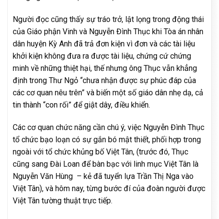
Người đọc cũng thấy sự tráo trở, lật lọng trong động thái
của Giáo phận Vinh và Nguyễn Đình Thục khi Tòa án nhân
dân huyện Kỳ Anh đã trả đơn kiện vì đơn và các tài liệu
khởi kiện không đưa ra được tài liệu, chứng cứ chứng
minh về những thiệt hại, thế nhưng ông Thục vẫn khẳng
định trong Thư Ngỏ “chưa nhận được sự phúc đáp của
các cơ quan nêu trên” và biến một số giáo dân nhẹ dạ, cả
tin thành “con rối” để giật dây, điều khiển.
Các cơ quan chức năng cần chú ý, việc Nguyễn Đình Thục
tổ chức bạo loạn có sự gắn bó mật thiết, phối hợp trong
ngoài với tổ chức khủng bố Việt Tân, (trước đó, Thục
cũng sang Đài Loan để bàn bạc với linh mục Việt Tân là
Nguyễn Văn Hùng – kẻ đã tuyển lựa Trần Thị Nga vào
Việt Tân), và hôm nay, từng bước đí của đoàn người được
Việt Tân tường thuật trực tiếp.