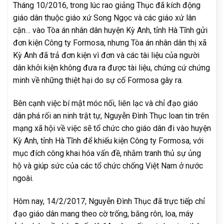
Tháng 10/2016, trong lúc rao giảng Thục đã kích động
giáo dân thuộc giáo xứ Song Ngọc và các giáo xứ lân
cận… vào Tòa án nhân dân huyện Kỳ Anh, tỉnh Hà Tĩnh gửi
đơn kiện Công ty Formosa, nhưng Tòa án nhân dân thị xã
Kỳ Anh đã trả đơn kiện vì đơn và các tài liệu của người
dân khởi kiện không đưa ra được tài liệu, chứng cứ chứng
minh về những thiệt hại do sự cố Formosa gây ra.
Bên cạnh việc bí mật móc nối, liên lạc và chỉ đạo giáo
dân phá rối an ninh trật tự, Nguyễn Đình Thục loan tin trên
mạng xã hội về việc sẽ tổ chức cho giáo dân đi vào huyện
Kỳ Anh, tỉnh Hà Tĩnh để khiếu kiện Công ty Formosa, với
mục đích công khai hóa vấn đề, nhằm tranh thủ sự ủng
hộ và giúp sức của các tổ chức chống Việt Nam ở nước
ngoài.
Hôm nay, 14/2/2017, Nguyễn Đình Thục đã trực tiếp chỉ
đạo giáo dân mang theo cờ trống, băng rôn, loa, máy