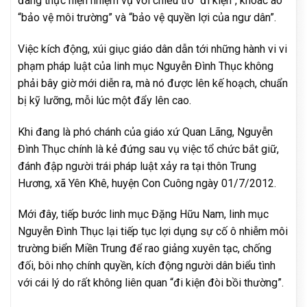
đang thực hiện nhiệm vụ với chiêu trò “đi kiện”, khoác áo
“bảo vệ môi trường” và “bảo vệ quyền lợi của ngư dân”.
Việc kích động, xúi giục giáo dân dẫn tới những hành vi vi
phạm pháp luật của linh mục Nguyễn Đình Thục không
phải bây giờ mới diễn ra, mà nó được lên kế hoạch, chuẩn
bị kỹ lưỡng, mỗi lúc một đẩy lên cao.
Khi đang là phó chánh của giáo xứ Quan Lãng, Nguyễn
Đình Thục chính là kẻ đứng sau vụ việc tổ chức bắt giữ,
đánh đập người trái pháp luật xảy ra tại thôn Trung
Hương, xã Yên Khê, huyện Con Cuông ngày 01/7/2012.
Mới đây, tiếp bước linh mục Đặng Hữu Nam, linh mục
Nguyễn Đình Thục lại tiếp tục lợi dụng sự cố ô nhiễm môi
trường biển Miền Trung để rao giảng xuyên tạc, chống
đối, bôi nhọ chính quyền, kích động người dân biểu tình
với cái lý do rất không liên quan “đi kiện đòi bồi thường”.