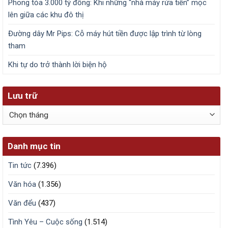
Phong tỏa 3.000 tỷ đồng: Khi những “nhà máy rửa tiền” mọc
lên giữa các khu đô thị
Đường dây Mr Pips: Cỗ máy hút tiền được lập trình từ lòng
tham
Khi tự do trở thành lời biện hộ
Lưu trữ
Lưu
trữ
Danh mục tin
Tin tức
(7.396)
Văn hóa
(1.356)
Văn đểu
(437)
Tình Yêu – Cuộc sống
(1.514)