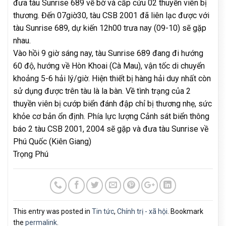
đưa tàu Sunrise 689 về bờ và cấp cứu 02 thuyền viên bị
thương. Đến 07giờ30, tàu CSB 2001 đã liên lạc được với
tàu Sunrise 689, dự kiến 12h00 trưa nay (09-10) sẽ gặp
nhau.
Vào hồi 9 giờ sáng nay, tàu Sunrise 689 đang đi hướng
60 độ, hướng về Hòn Khoai (Cà Mau), vận tốc di chuyển
khoảng 5-6 hải lý/giờ. Hiện thiết bị hàng hải duy nhất còn
sử dụng được trên tàu là la bàn. Về tình trạng của 2
thuyền viên bị cướp biển đánh đập chỉ bị thương nhẹ, sức
khỏe cơ bản ổn định. Phía lực lượng Cảnh sát biển thông
báo 2 tàu CSB 2001, 2004 sẽ gặp và đưa tàu Sunrise về
Phú Quốc (Kiên Giang)
Trọng Phú
This entry was posted in
Tin tức
,
Chính trị - xã hội
. Bookmark
the
permalink
.