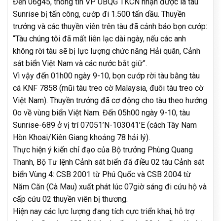
Đến 06g45, thông tin VP UBQG TKCN nhận được là tàu
Sunrise bị tấn công, cướp đi 1.500 tấn dầu. Thuyền
trưởng và các thuyền viên trên tàu đã cảnh báo bọn cướp:
“Tàu chúng tôi đã mất liên lạc dài ngày, nếu các anh
không rời tàu sẽ bị lực lượng chức năng Hải quân, Cảnh
sát biển Việt Nam và các nước bắt giữ”.
Vì vậy đến 01h00 ngày 9-10, bọn cướp rời tàu bằng tàu
cá KNF 7858 (mũi tàu treo cờ Malaysia, đuôi tàu treo cờ
Việt Nam). Thuyền trưởng đã cơ động cho tàu theo hướng
0o về vùng biển Việt Nam. Đến 05h00 ngày 9-10, tàu
Sunrise-689 ở vị trí 07051’N-103041’E (cách Tây Nam
Hòn Khoai/Kiên Giang khoảng 78 hải lý).
Thực hiện ý kiến chỉ đạo của Bộ trưởng Phùng Quang
Thanh, Bộ Tư lệnh Cảnh sát biển đã điều 02 tàu Cảnh sát
biển Vùng 4: CSB 2001 từ Phú Quốc và CSB 2004 từ
Năm Căn (Cà Mau) xuất phát lúc 07giờ sáng đi cứu hộ và
cấp cứu 02 thuyền viên bị thương.
Hiện nay các lực lượng đang tích cực triển khai, hỗ trợ