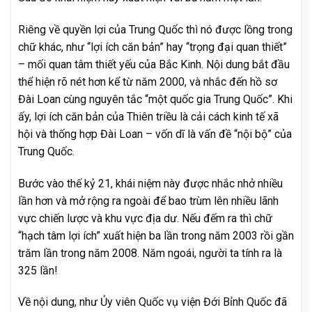
Riêng về quyền lợi của Trung Quốc thì nó được lồng trong
chữ khác, như “lợi ích căn bản” hay “trọng đại quan thiết”
– mối quan tâm thiết yếu của Bắc Kinh. Nội dung bắt đầu
thể hiện rõ nét hơn kể từ năm 2000, và nhắc đến hồ sơ
Đài Loan cùng nguyên tắc “một quốc gia Trung Quốc”. Khi
ấy, lợi ích căn bản của Thiên triều là cải cách kinh tế xã
hội và thống hợp Đài Loan – vốn dĩ là vấn đề “nội bộ” của
Trung Quốc.
Bước vào thế kỷ 21, khái niệm này được nhắc nhở nhiều
lần hơn và mở rộng ra ngoài để bao trùm lên nhiều lãnh
vực chiến lược và khu vực địa dư. Nếu đếm ra thì chữ
“hạch tâm lợi ích” xuất hiện ba lần trong năm 2003 rồi gần
trăm lần trong năm 2008. Năm ngoái, người ta tính ra là
325 lần!
Về nội dung, như Ủy viên Quốc vụ viện Đới Bỉnh Quốc đã