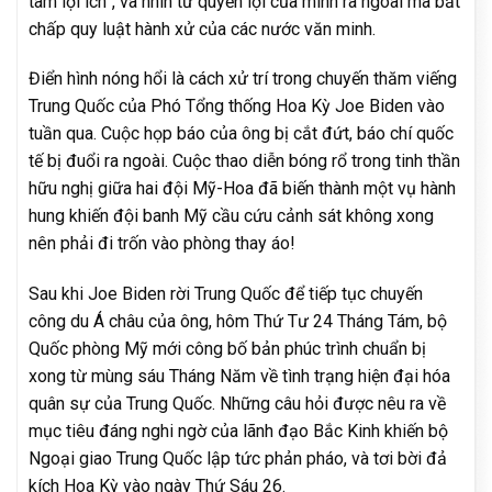
tâm lợi ích”, và nhìn từ quyền lợi của mình ra ngoài mà bất
chấp quy luật hành xử của các nước văn minh.
Điển hình nóng hổi là cách xử trí trong chuyến thăm viếng
Trung Quốc của Phó Tổng thống Hoa Kỳ Joe Biden vào
tuần qua. Cuộc họp báo của ông bị cắt đứt, báo chí quốc
tế bị đuổi ra ngoài. Cuộc thao diễn bóng rổ trong tinh thần
hữu nghị giữa hai đội Mỹ-Hoa đã biến thành một vụ hành
hung khiến đội banh Mỹ cầu cứu cảnh sát không xong
nên phải đi trốn vào phòng thay áo!
Sau khi Joe Biden rời Trung Quốc để tiếp tục chuyến
công du Á châu của ông, hôm Thứ Tư 24 Tháng Tám, bộ
Quốc phòng Mỹ mới công bố bản phúc trình chuẩn bị
xong từ mùng sáu Tháng Năm về tình trạng hiện đại hóa
quân sự của Trung Quốc. Những câu hỏi được nêu ra về
mục tiêu đáng nghi ngờ của lãnh đạo Bắc Kinh khiến bộ
Ngoại giao Trung Quốc lập tức phản pháo, và tơi bời đả
kích Hoa Kỳ vào ngày Thứ Sáu 26.