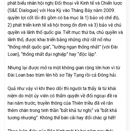
phát biểu nhân hội nghị Đối thoại về Kinh tế và Chiến lược
(S&E Dialogue) với Hoa Kỳ vào Tháng Bảy năm 2009:
quyền lợi cốt lõi đó gồm có ba mục là 1) bảo vệ chế độ,
2) phát triển kinh tế xã hội trong ổn định và 3) bảo vệ chủ
quyền và lãnh thổ quốc gia. Tiết mục thứ ba, chủ quyền và
lãnh thổ, được khai triển bằng những chữ rất nổ như
“thống nhất quốc gia”, “lưỡng ngạn thống nhất” (với Đài
Loan), “thống nhất đại nghiệp” hay “độc lập”.
Nhưng lại được mở ra một không gian rộng lớn hơn vì từ
Đài Loan bao trùm lên hồ sơ Tây Tạng rồi cả Đông hải.
Quả như vậy vì khi theo dõi thì người ta thấy là từ khái
niệm do một ủy viên có thẩm quyến về đối ngoại đề ra
hai năm trước, truyền thông của Thiên triều đã vẽ rắn
thêm chân trong tinh thần “bất khả tư nghị” và “bất khả
tương nhượng”. Không thể bán cãi hay đổi chác gì hết!