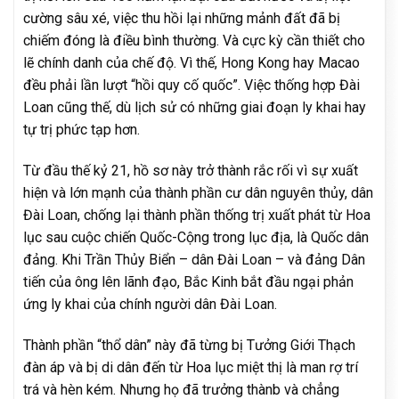
cường sâu xé, việc thu hồi lại những mảnh đất đã bị
chiếm đóng là điều bình thường. Và cực kỳ cần thiết cho
lẽ chính danh của chế độ. Vì thế, Hong Kong hay Macao
đều phải lần lượt “hồi quy cố quốc”. Việc thống hợp Đài
Loan cũng thế, dù lịch sử có những giai đoạn ly khai hay
tự trị phức tạp hơn.
Từ đầu thế kỷ 21, hồ sơ này trở thành rắc rối vì sự xuất
hiện và lớn mạnh của thành phần cư dân nguyên thủy, dân
Đài Loan, chống lại thành phần thống trị xuất phát từ Hoa
lục sau cuộc chiến Quốc-Cộng trong lục địa, là Quốc dân
đảng. Khi Trần Thủy Biển – dân Đài Loan – và đảng Dân
tiến của ông lên lãnh đạo, Bắc Kinh bắt đầu ngại phản
ứng ly khai của chính người dân Đài Loan.
Thành phần “thổ dân” này đã từng bị Tưởng Giới Thạch
đàn áp và bị di dân đến từ Hoa lục miệt thị là man rợ trí
trá và hèn kém. Nhưng họ đã trưởng thànb và chẳng