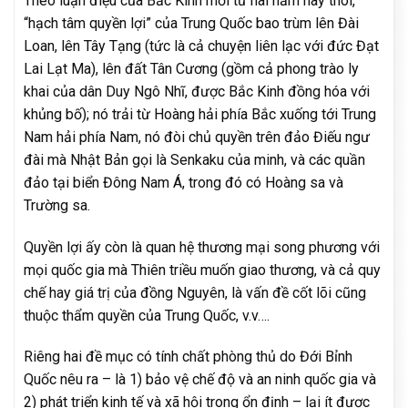
Theo luận điệu của Bắc Kinh mới từ hai năm nay thôi,
“hạch tâm quyền lợi” của Trung Quốc bao trùm lên Đài
Loan, lên Tây Tạng (tức là cả chuyện liên lạc với đức Đạt
Lai Lạt Ma), lên đất Tân Cương (gồm cả phong trào ly
khai của dân Duy Ngô Nhĩ, được Bắc Kinh đồng hóa với
khủng bố); nó trải từ Hoàng hải phía Bắc xuống tới Trung
Nam hải phía Nam, nó đòi chủ quyền trên đảo Điếu ngư
đài mà Nhật Bản gọi là Senkaku của minh, và các quần
đảo tại biển Đông Nam Á, trong đó có Hoàng sa và
Trường sa.
Quyền lợi ấy còn là quan hệ thương mại song phương với
mọi quốc gia mà Thiên triều muốn giao thương, và cả quy
chế hay giá trị của đồng Nguyên, là vấn đề cốt lõi cũng
thuộc thẩm quyền của Trung Quốc, v.v….
Riêng hai đề mục có tính chất phòng thủ do Đới Bỉnh
Quốc nêu ra – là 1) bảo vệ chế độ và an ninh quốc gia và
2) phát triển kinh tế và xã hội trong ổn định – lại ít được