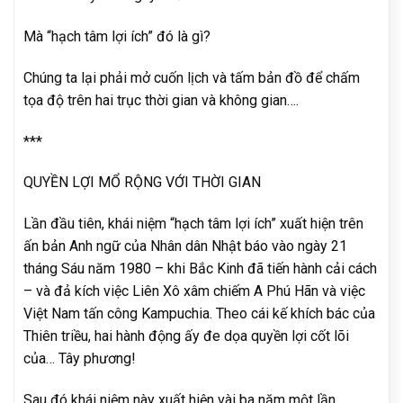
Mà “hạch tâm lợi ích” đó là gì?
Chúng ta lại phải mở cuốn lịch và tấm bản đồ để chấm
tọa độ trên hai trục thời gian và không gian….
***
QUYỀN LỢI MỔ RỘNG VỚI THỜI GIAN
Lần đầu tiên, khái niệm “hạch tâm lợi ích” xuất hiện trên
ấn bản Anh ngữ của Nhân dân Nhật báo vào ngày 21
tháng Sáu năm 1980 – khi Bắc Kinh đã tiến hành cải cách
– và đả kích việc Liên Xô xâm chiếm A Phú Hãn và việc
Việt Nam tấn công Kampuchia. Theo cái kế khích bác của
Thiên triều, hai hành động ấy đe dọa quyền lợi cốt lõi
của… Tây phương!
Sau đó khái niệm này xuất hiện vài ba năm một lần.