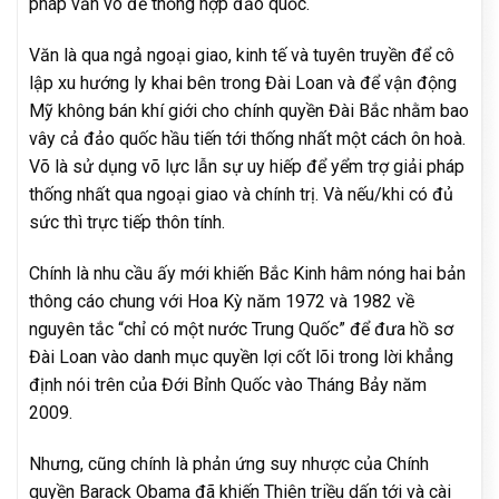
pháp văn võ để thống hợp đảo quốc.
Văn là qua ngả ngoại giao, kinh tế và tuyên truyền để cô
lập xu hướng ly khai bên trong Đài Loan và để vận động
Mỹ không bán khí giới cho chính quyền Đài Bắc nhằm bao
vây cả đảo quốc hầu tiến tới thống nhất một cách ôn hoà.
Võ là sử dụng võ lực lẫn sự uy hiếp để yểm trợ giải pháp
thống nhất qua ngoại giao và chính trị. Và nếu/khi có đủ
sức thì trực tiếp thôn tính.
Chính là nhu cầu ấy mới khiến Bắc Kinh hâm nóng hai bản
thông cáo chung với Hoa Kỳ năm 1972 và 1982 về
nguyên tắc “chỉ có một nước Trung Quốc” để đưa hồ sơ
Đài Loan vào danh mục quyền lợi cốt lõi trong lời khẳng
định nói trên của Đới Bỉnh Quốc vào Tháng Bảy năm
2009.
Nhưng, cũng chính là phản ứng suy nhược của Chính
quyền Barack Obama đã khiến Thiên triều dấn tới và cài