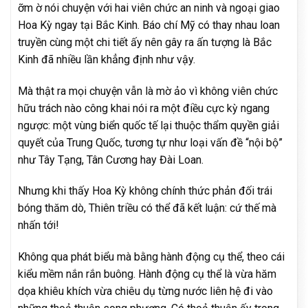
ỡm ờ nói chuyện với hai viên chức an ninh và ngoại giao
Hoa Kỳ ngay tại Bắc Kinh. Báo chí Mỹ có thay nhau loan
truyền cùng một chi tiết ấy nên gây ra ấn tượng là Bắc
Kinh đã nhiều lần khẳng định như vậy.
Mà thật ra mọi chuyện vẫn là mờ ảo vì không viên chức
hữu trách nào công khai nói ra một điều cực kỳ ngang
ngược: một vùng biển quốc tế lại thuộc thẩm quyền giải
quyết của Trung Quốc, tương tự như loại vấn đề “nội bộ”
như Tây Tạng, Tân Cương hay Đài Loan.
Nhưng khi thấy Hoa Kỳ không chính thức phản đối trái
bóng thăm dò, Thiên triều có thể đã kết luận: cứ thế mà
nhấn tới!
Không qua phát biểu mà bằng hành động cụ thể, theo cái
kiểu mềm nắn rắn buông. Hành động cụ thể là vừa hăm
dọa khiêu khích vừa chiêu dụ từng nước liên hệ đi vào