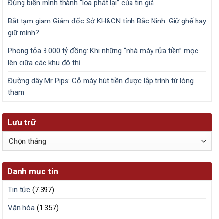
Đừng biến mình thành “loa phát lại” của tin giả
Bắt tạm giam Giám đốc Sở KH&CN tỉnh Bắc Ninh: Giữ ghế hay
giữ mình?
Phong tỏa 3.000 tỷ đồng: Khi những “nhà máy rửa tiền” mọc
lên giữa các khu đô thị
Đường dây Mr Pips: Cỗ máy hút tiền được lập trình từ lòng
tham
Lưu trữ
Lưu
trữ
Danh mục tin
Tin tức
(7.397)
Văn hóa
(1.357)