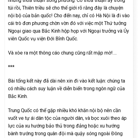
những thoả thuận song phương. Có thoả thuận ấy trong
túi rồi, Thiên triều sẽ cho thế giới rõ rằng đây là chuyện
nội bộ của bản quốc! Cho đến nay, chỉ có Hà Nội là đi vào
cái trò đơn phương chờn vờn đó với việc một Thứ tưởng
Ngoại giao qua Bắc Kinh hộp họp với Ngoại trưởng và Ủy
viên Quốc vụ viện Đới Bỉnh Quốc.
Và xòe ra một thông cáo chung cũng rất mập mờ!….
***
Bài tổng kết này đã dài nên xin đi vào kết luận: chúng ta
có nhiều cách suy luận về diễn biến trong ngôn ngữ của
Bắc Kinh.
Trung Quốc có thể gặp nhiều khó khăn nội bộ nên cần
vuốt ve tự ái dân tộc của người dân, và bọc xuôi theo áp
lực của xu hướng bảo thủ trong đảng hoặc xu hướng
bành trướng trong quân đội mà quậy sóng ngoài Đông