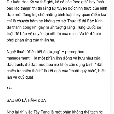
Dư luận Hoa Kỳ và thế giới, kể cả các “học giả” hay “nhà
báo lão thành” thì tin rằng lời tuyên bố chính thức của lãnh
đạo mới đáng kể, chứ những bình luận hay quan điểm kia
chỉ là chuyện hăm he không cơ sở. Thực tế thì Bắc Kinh
đã thành công khi gây ra ấn tượng rằng Trung Quốc sẽ
triệt để bảo vệ quyền lợi cốt lõi của mình. Và từ đó chi
phối phản ứng của thiên hạ.
Nghệ thuật “điều tiết ấn tượng” – perception
management – là một phần linh động và hữu hiệu của
đấu tranh, để đạt mục tiêu mà khỏi cần dụng binh. “Bất
chiến tự nhiên thành” là kết quả của “thuật quỷ biển”, biển
lận và quỷ quái.
***
SAU ĐÓ LÀ HĂM ĐỌA
Nhớ lại thì việc Tây Tạng là một phần không thể tách rời