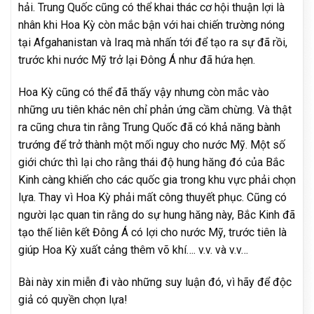
hải. Trung Quốc cũng có thể khai thác cơ hội thuận lợi là
nhân khi Hoa Kỳ còn mắc bận với hai chiến trường nóng
tại Afgahanistan và Iraq mà nhấn tới để tạo ra sự đã rồi,
trước khi nước Mỹ trở lại Đông Á như đã hứa hẹn.
Hoa Kỳ cũng có thể đã thấy vậy nhưng còn mắc vào
những ưu tiên khác nên chỉ phản ứng cầm chừng. Và thật
ra cũng chưa tin rằng Trung Quốc đã có khả năng bành
trướng để trở thành một mối nguy cho nước Mỹ. Một số
giới chức thì lại cho rằng thái độ hung hăng đó của Bắc
Kinh càng khiến cho các quốc gia trong khu vực phải chọn
lựa. Thay vì Hoa Kỳ phải mất công thuyết phục. Cũng có
người lạc quan tin rằng do sự hung hăng này, Bắc Kinh đã
tạo thế liên kết Đông Á có lợi cho nước Mỹ, trước tiên là
giúp Hoa Kỳ xuất cảng thêm võ khí…. v.v. và v.v…
Bài này xin miễn đi vào những suy luận đó, vì hãy để độc
giả có quyền chọn lựa!