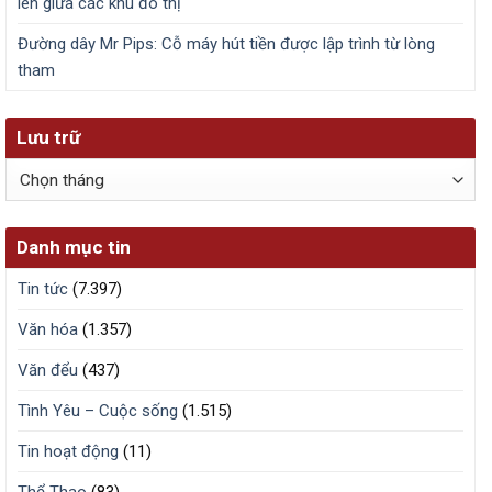
lên giữa các khu đô thị
Đường dây Mr Pips: Cỗ máy hút tiền được lập trình từ lòng
tham
Lưu trữ
Lưu
trữ
Danh mục tin
Tin tức
(7.397)
Văn hóa
(1.357)
Văn đểu
(437)
Tình Yêu – Cuộc sống
(1.515)
Tin hoạt động
(11)