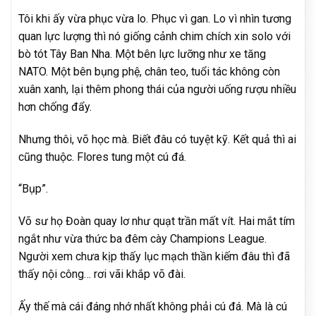
Tôi khi ấy vừa phục vừa lo. Phục vì gan. Lo vì nhìn tương
quan lực lượng thì nó giống cảnh chim chích xin solo với
bò tót Tây Ban Nha. Một bên lực lưỡng như xe tăng
NATO. Một bên bụng phệ, chân teo, tuổi tác không còn
xuân xanh, lại thêm phong thái của người uống rượu nhiều
hơn chống đẩy.
Nhưng thôi, võ học mà. Biết đâu có tuyệt kỹ. Kết quả thì ai
cũng thuộc. Flores tung một cú đá.
“Bụp”.
Võ sư họ Đoàn quay lơ như quạt trần mất vít. Hai mắt tím
ngắt như vừa thức ba đêm cày Champions League.
Người xem chưa kịp thấy lục mạch thần kiếm đâu thì đã
thấy nội công… rơi vãi khắp võ đài.
Ấy thế mà cái đáng nhớ nhất không phải cú đá. Mà là cú