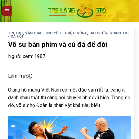
Skip
to
content
TIN TỨC
,
VĂN HÓA
,
TÌNH YÊU - CUỘC SỐNG
,
HÀI HƯỚC
,
CHÍNH TRỊ
- XÃ HỘI
Võ sư bàn phím và cú đá để đời
Người xem: 1987
Lâm Trực@
Giang hồ mạng Việt Nam có một đặc sản rất lạ: càng ít
đánh nhau thật thì càng nói chuyện như đại hiệp. Trong số
đó, võ sư họ Đoàn là nhân vật khá tiêu biểu.