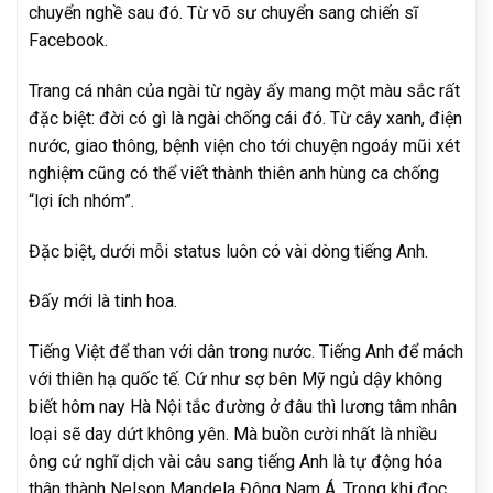
chuyển nghề sau đó. Từ võ sư chuyển sang chiến sĩ
Facebook.
Trang cá nhân của ngài từ ngày ấy mang một màu sắc rất
đặc biệt: đời có gì là ngài chống cái đó. Từ cây xanh, điện
nước, giao thông, bệnh viện cho tới chuyện ngoáy mũi xét
nghiệm cũng có thể viết thành thiên anh hùng ca chống
“lợi ích nhóm”.
Đặc biệt, dưới mỗi status luôn có vài dòng tiếng Anh.
Đấy mới là tinh hoa.
Tiếng Việt để than với dân trong nước. Tiếng Anh để mách
với thiên hạ quốc tế. Cứ như sợ bên Mỹ ngủ dậy không
biết hôm nay Hà Nội tắc đường ở đâu thì lương tâm nhân
loại sẽ day dứt không yên. Mà buồn cười nhất là nhiều
ông cứ nghĩ dịch vài câu sang tiếng Anh là tự động hóa
thân thành Nelson Mandela Đông Nam Á. Trong khi đọc