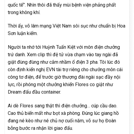
quốc tế”. Nhìn thôi đã thấy mùi bệnh viện phảng phất
trong không khí.
Thời ấy, võ lâm mạng Việt Nam sôi sục như chuẩn bị Hoa
Sơn luận kiếm.
Người ta nhớ tới Huỳnh Tuấn Kiệt với môn điện chưởng
trứ danh. Xem clip thì đệ tử vừa chạm vào tay ngài đã
giật đùng đùng như cắm nhầm ổ điện 3 pha. Tôi lúc đó
còn định kiến nghị EVN tài trợ riêng cho chưởng môn cái
công tơ điện, để trước giờ thượng đài ngài sạc đầy nội
lực, rồi phóng một chưởng khiến Flores co giật như
Dream đấu đầu container.
Ai dè Flores sang thật thì điện chưởng… cúp cầu dao.
Cao thủ biến mất như bọt xà phòng. Đúng lúc giang hồ
đang né kèo như né chủ nợ cuối năm, võ sư họ Đoàn
bỗng bước ra nhận lời giao đấu.