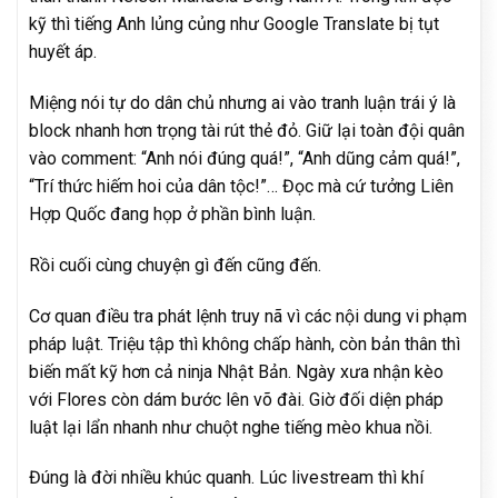
kỹ thì tiếng Anh lủng củng như Google Translate bị tụt
huyết áp.
Miệng nói tự do dân chủ nhưng ai vào tranh luận trái ý là
block nhanh hơn trọng tài rút thẻ đỏ. Giữ lại toàn đội quân
vào comment: “Anh nói đúng quá!”, “Anh dũng cảm quá!”,
“Trí thức hiếm hoi của dân tộc!”… Đọc mà cứ tưởng Liên
Hợp Quốc đang họp ở phần bình luận.
Rồi cuối cùng chuyện gì đến cũng đến.
Cơ quan điều tra phát lệnh truy nã vì các nội dung vi phạm
pháp luật. Triệu tập thì không chấp hành, còn bản thân thì
biến mất kỹ hơn cả ninja Nhật Bản. Ngày xưa nhận kèo
với Flores còn dám bước lên võ đài. Giờ đối diện pháp
luật lại lẩn nhanh như chuột nghe tiếng mèo khua nồi.
Đúng là đời nhiều khúc quanh. Lúc livestream thì khí