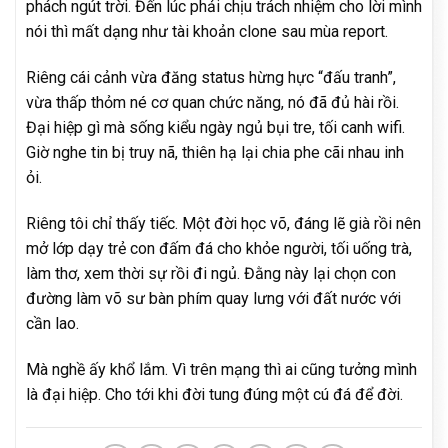
phách ngút trời. Đến lúc phải chịu trách nhiệm cho lời mình
nói thì mất dạng như tài khoản clone sau mùa report.
Riêng cái cảnh vừa đăng status hừng hực “đấu tranh”,
vừa thấp thỏm né cơ quan chức năng, nó đã đủ hài rồi.
Đại hiệp gì mà sống kiểu ngày ngủ bụi tre, tối canh wifi.
Giờ nghe tin bị truy nã, thiên hạ lại chia phe cãi nhau inh
ỏi.
Riêng tôi chỉ thấy tiếc. Một đời học võ, đáng lẽ già rồi nên
mở lớp dạy trẻ con đấm đá cho khỏe người, tối uống trà,
làm thơ, xem thời sự rồi đi ngủ. Đằng này lại chọn con
đường làm võ sư bàn phím quay lưng với đất nước với
cần lao.
Mà nghề ấy khổ lắm. Vì trên mạng thì ai cũng tưởng mình
là đại hiệp. Cho tới khi đời tung đúng một cú đá để đời.