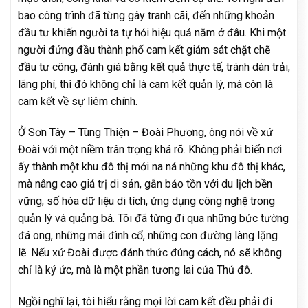
bao công trình đã từng gây tranh cãi, đến những khoản
đầu tư khiến người ta tự hỏi hiệu quả nằm ở đâu. Khi một
người đứng đầu thành phố cam kết giám sát chặt chẽ
đầu tư công, đánh giá bằng kết quả thực tế, tránh dàn trải,
lãng phí, thì đó không chỉ là cam kết quản lý, mà còn là
cam kết về sự liêm chính.
Ở Sơn Tây – Tùng Thiện – Đoài Phương, ông nói về xứ
Đoài với một niềm trân trọng khá rõ. Không phải biến nơi
ấy thành một khu đô thị mới na ná những khu đô thị khác,
mà nâng cao giá trị di sản, gắn bảo tồn với du lịch bền
vững, số hóa dữ liệu di tích, ứng dụng công nghệ trong
quản lý và quảng bá. Tôi đã từng đi qua những bức tường
đá ong, những mái đình cổ, những con đường làng lặng
lẽ. Nếu xứ Đoài được đánh thức đúng cách, nó sẽ không
chỉ là ký ức, mà là một phần tương lai của Thủ đô.
Ngồi nghĩ lại, tôi hiểu rằng mọi lời cam kết đều phải đi