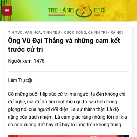
Skip
to
content
TIN TỨC
,
VĂN HÓA
,
TÌNH YÊU - CUỘC SỐNG
,
CHÍNH TRỊ - XÃ HỘI
Ông Vũ Đại Thắng và những cam kết
trước cử tri
Người xem: 1478
Lâm Trực@
Có những buổi tiếp xúc cử tri mà người ta đến không chỉ
để nghe, mà để dò tìm một điều gì đó sâu hơn trong
giọng nói của người đối diện. Là sự thành thật. Là độ
nặng của trách nhiệm. Là cảm giác rằng những lời nói kia
có neo xuống đất hay chỉ bay lơ lửng trên không trung.