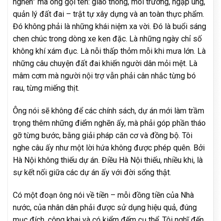
nghẽn” mà ông gọi tên: giao thông, môi trường, ngập úng,
quản lý đất đai – trật tự xây dựng và an toàn thực phẩm.
Đó không phải là những khái niệm xa vời. Đó là buổi sáng
chen chúc trong dòng xe ken đặc. Là những ngày chỉ số
không khí xám đục. Là nỗi thấp thỏm mỗi khi mưa lớn. Là
những câu chuyện đất đai khiến người dân mỏi mệt. Là
mâm cơm mà người nội trợ vẫn phải cân nhắc từng bó
rau, từng miếng thịt.
Ông nói sẽ không để các chính sách, dự án mới làm trầm
trọng thêm những điểm nghẽn ấy, mà phải góp phần tháo
gỡ từng bước, bằng giải pháp căn cơ và đồng bộ. Tôi
nghe câu ấy như một lời hứa không được phép quên. Bởi
Hà Nội không thiếu dự án. Điều Hà Nội thiếu, nhiều khi, là
sự kết nối giữa các dự án ấy với đời sống thật.
Có một đoạn ông nói về tiền – mỗi đồng tiền của Nhà
nước, của nhân dân phải được sử dụng hiệu quả, đúng
mục đích, công khai và có kiểm đếm cụ thể. Tôi nghĩ đến