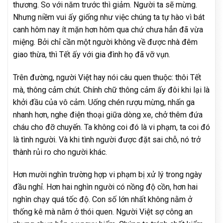
thương. So với năm trước thì giảm. Người ta sẽ mừng.
Nhưng niềm vui ấy giống như việc chúng ta tự hào vì bát
canh hôm nay ít mặn hơn hôm qua chứ chưa hẳn đã vừa
miệng. Bởi chỉ cần một người không về được nhà đêm
giao thừa, thì Tết ấy với gia đình họ đã vỡ vụn.
Trên đường, người Việt hay nói câu quen thuộc: thôi Tết
mà, thông cảm chút. Chính chữ thông cảm ấy đôi khi lại là
khởi đầu của vô cảm. Uống chén rượu mừng, nhấn ga
nhanh hơn, nghe điện thoại giữa dòng xe, chở thêm đứa
cháu cho đỡ chuyến. Ta không coi đó là vi phạm, ta coi đó
là tình người. Và khi tình người được đặt sai chỗ, nó trở
thành rủi ro cho người khác.
Hơn mười nghìn trường hợp vi phạm bị xử lý trong ngày
đầu nghỉ. Hơn hai nghìn người có nồng độ cồn, hơn hai
nghìn chạy quá tốc độ. Con số lớn nhất không nằm ở
thống kê mà nằm ở thói quen. Người Việt sợ công an