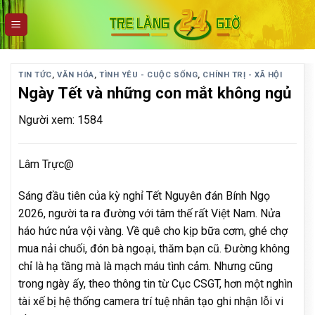
Skip
to
content
TIN TỨC
,
VĂN HÓA
,
TÌNH YÊU - CUỘC SỐNG
,
CHÍNH TRỊ - XÃ HỘI
Ngày Tết và những con mắt không ngủ
Người xem: 1584
Lâm Trực@
Sáng đầu tiên của kỳ nghỉ Tết Nguyên đán Bính Ngọ
2026, người ta ra đường với tâm thế rất Việt Nam. Nửa
háo hức nửa vội vàng. Về quê cho kịp bữa cơm, ghé chợ
mua nải chuối, đón bà ngoại, thăm bạn cũ. Đường không
chỉ là hạ tầng mà là mạch máu tình cảm. Nhưng cũng
trong ngày ấy, theo thông tin từ Cục CSGT, hơn một nghìn
tài xế bị hệ thống camera trí tuệ nhân tạo ghi nhận lỗi vi