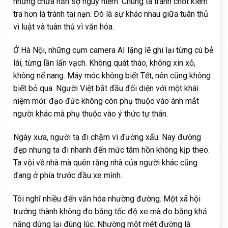
nhưng chưa hẳn sợ nguy hiểm. Chúng ta tránh chốt kiểm
tra hơn là tránh tai nạn. Đó là sự khác nhau giữa tuân thủ
vì luật và tuân thủ vì văn hóa.
Ở Hà Nội, những cụm camera AI lặng lẽ ghi lại từng cú bẻ
lái, từng lần lấn vạch. Không quát tháo, không xin xỏ,
không nể nang. Máy móc không biết Tết, nên cũng không
biết bỏ qua. Người Việt bắt đầu đối diện với một khái
niệm mới: đạo đức không còn phụ thuộc vào ánh mắt
người khác mà phụ thuộc vào ý thức tự thân.
Ngày xưa, người ta đi chậm vì đường xấu. Nay đường
đẹp nhưng ta đi nhanh đến mức tâm hồn không kịp theo.
Ta vội về nhà mà quên rằng nhà của người khác cũng
đang ở phía trước đầu xe mình.
Tôi nghĩ nhiều đến văn hóa nhường đường. Một xã hội
trưởng thành không đo bằng tốc độ xe mà đo bằng khả
năng dừng lại đúng lúc. Nhường một mét đường là