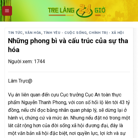
Skip
to
content
TIN TỨC
,
VĂN HÓA
,
TÌNH YÊU - CUỘC SỐNG
,
CHÍNH TRỊ - XÃ HỘI
Những phong bì và cấu trúc của sự tha
hóa
Người xem: 1744
Lâm Trực@
Vụ án liên quan đến cựu Cục trưởng Cục An toàn thực
phẩm Nguyễn Thanh Phong, với con số hối lộ lên tới 43 tỷ
đồng, nếu chỉ đọc bằng nhãn quan pháp lý, sẽ dừng lại ở
hành vi, chứng cứ và mức án. Nhưng nếu đặt nó trong một
lát cắt rộng hơn của đời sống xã hội đương đại, đây là
một văn bản xã hội đặc biệt, nơi quyền lực, lợi ích và sự