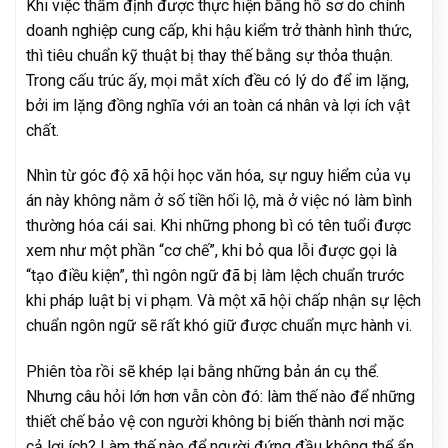
Khi việc thẩm định được thực hiện bằng hồ sơ do chính
doanh nghiệp cung cấp, khi hậu kiểm trở thành hình thức,
thì tiêu chuẩn kỹ thuật bị thay thế bằng sự thỏa thuận.
Trong cấu trúc ấy, mọi mắt xích đều có lý do để im lặng,
bởi im lặng đồng nghĩa với an toàn cá nhân và lợi ích vật
chất.
Nhìn từ góc độ xã hội học văn hóa, sự nguy hiểm của vụ
án này không nằm ở số tiền hối lộ, mà ở việc nó làm bình
thường hóa cái sai. Khi những phong bì có tên tuổi được
xem như một phần “cơ chế”, khi bỏ qua lỗi được gọi là
“tạo điều kiện”, thì ngôn ngữ đã bị làm lệch chuẩn trước
khi pháp luật bị vi phạm. Và một xã hội chấp nhận sự lệch
chuẩn ngôn ngữ sẽ rất khó giữ được chuẩn mực hành vi.
Phiên tòa rồi sẽ khép lại bằng những bản án cụ thể.
Nhưng câu hỏi lớn hơn vẫn còn đó: làm thế nào để những
thiết chế bảo vệ con người không bị biến thành nơi mặc
cả lợi ích? Làm thế nào để người đứng đầu không thể ẩn