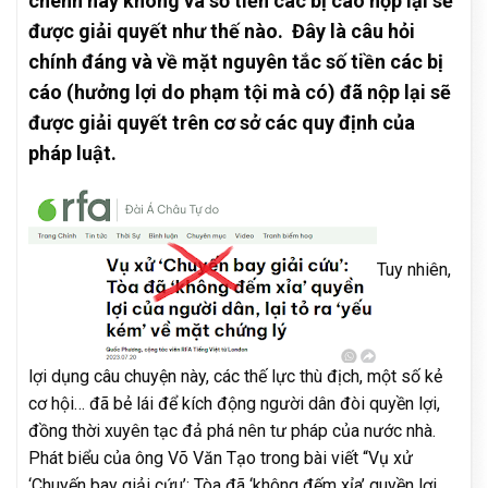
chênh hay không và số tiền các bị cáo nộp lại sẽ
được giải quyết như thế nào. Đây là câu hỏi
chính đáng và về mặt nguyên tắc số tiền các bị
cáo (hưởng lợi do phạm tội mà có) đã nộp lại sẽ
được giải quyết trên cơ sở các quy định của
pháp luật.
Tuy nhiên,
lợi dụng câu chuyện này, các thế lực thù địch, một số kẻ
cơ hội… đã bẻ lái để kích động người dân đòi quyền lợi,
đồng thời xuyên tạc đả phá nên tư pháp của nước nhà.
Phát biểu của ông Võ Văn Tạo trong bài viết “Vụ xử
‘Chuyến bay giải cứu’: Tòa đã ‘không đếm xỉa’ quyền lợi