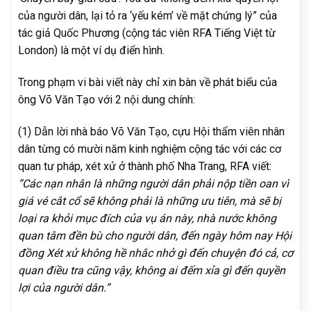
của người dân, lại tỏ ra ‘yếu kém’ về mặt chứng lý” của
tác giả Quốc Phương (cộng tác viên RFA Tiếng Việt từ
London) là một ví dụ điển hình.
Trong phạm vi bài viết này chỉ xin bàn về phát biểu của
ông Võ Văn Tạo với 2 nội dung chính:
(1) Dẫn lời nhà báo Võ Văn Tạo, cựu Hội thẩm viên nhân
dân từng có mười năm kinh nghiệm cộng tác với các cơ
quan tư pháp, xét xử ở thành phố Nha Trang, RFA viết:
“Các nạn nhân là những người dân phải nộp tiền oan vì
giá vé cắt cổ sẽ không phải là những ưu tiên, mà sẽ bị
loại ra khỏi mục đích của vụ án này, nhà nước không
quan tâm đền bù cho người dân, đến ngày hôm nay Hội
đồng Xét xử không hề nhắc nhở gì đến chuyện đó cả, cơ
quan điều tra cũng vậy, không ai đếm xỉa gì đến quyền
lợi của người dân.”