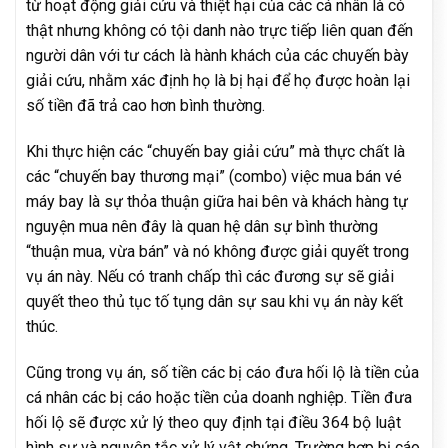
từ hoạt động giải cứu và thiệt hại của các cá nhân là có
thật nhưng không có tội danh nào trực tiếp liên quan đến
người dân với tư cách là hành khách của các chuyến bày
giải cứu, nhằm xác định họ là bị hại để họ được hoàn lại
số tiền đã trả cao hơn bình thường.
Khi thực hiện các “chuyến bay giải cứu” mà thực chất là
các “chuyến bay thương mại” (combo) việc mua bán vé
máy bay là sự thỏa thuận giữa hai bên và khách hàng tự
nguyện mua nên đây là quan hệ dân sự bình thường
“thuận mua, vừa bán” và nó không được giải quyết trong
vụ án này. Nếu có tranh chấp thì các đương sự sẽ giải
quyết theo thủ tục tố tụng dân sự sau khi vụ án này kết
thúc.
Cũng trong vụ án, số tiền các bị cáo đưa hối lộ là tiền của
cá nhân các bị cáo hoặc tiền của doanh nghiệp. Tiền đưa
hối lộ sẽ được xử lý theo quy định tại điều 364 bộ luật
hình sự và nguyên tắc xử lý vật chứng. Trường hợp bị cáo