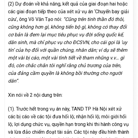
(2) Dự đoán về khả năng, kết quả của giai đoạn hai hoặc
các giai đoạn tiếp theo của xét xử vụ án ‘Chuyến bay giải
cứu’, ông Võ Văn Tạo nói:
“Cũng trên tinh thần đó thôi,
cũng không hơn gì, không tiến bộ gì, không có thay đổi
cơ bản là đem lại mục tiêu phục vụ đời sống quốc kế,
dân sinh, mà chỉ phục vụ cho ĐCSVN, cho cái gọi là ‘uy
tín’ của họ đối với quần chúng, nhân dân; ví dụ sẽ thêm
một vài bị cáo, một vài tình tiết về tham nhũng v.v… gì
đó, còn chắc chắn tôi nghĩ rằng chủ trương của trên,
của đảng cầm quyền là không bồi thường cho người
dân”
.
Xin nói về 2 nội dung trên:
(1). Trước hết trong vụ án này, TAND TP Hà Nội xét xử
các bị cáo về các tội đưa hối lộ; nhận hối lộ; môi giới hối
lộ; lợi dụng chức vụ, quyền hạn trong khi thi hành công vụ
và lừa đảo chiếm đoạt tài sản. Các tội này đều hình thành