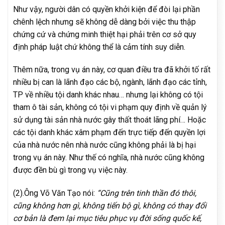
Như vậy, người dân có quyền khởi kiện để đòi lại phần
chênh lệch nhưng sẽ không dễ dàng bởi việc thu thập
chứng cứ và chứng minh thiệt hại phải trên cơ sở quy
định pháp luật chứ không thể là cảm tính suy diễn.
Thêm nữa, trong vụ án này, cơ quan điều tra đã khởi tố rất
nhiều bị can là lãnh đạo các bộ, ngành, lãnh đạo các tỉnh,
TP về nhiều tội danh khác nhau… nhưng lại không có tội
tham ô tài sản, không có tội vi phạm quy định về quản lý
sử dụng tài sản nhà nước gây thất thoát lãng phí… Hoặc
các tội danh khác xâm phạm đến trực tiếp đến quyền lợi
của nhà nước nên nhà nước cũng không phải là bị hại
trong vụ án này. Như thế có nghĩa, nhà nước cũng không
được đền bù gì trong vụ việc này.
(2).Ông Võ Văn Tạo nói:
“Cũng trên tinh thần đó thôi,
cũng không hơn gì, không tiến bộ gì, không có thay đổi
cơ bản là đem lại mục tiêu phục vụ đời sống quốc kế,