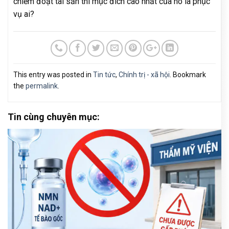
chiếm đoạt tài sản thì mục đích cao nhất của nó là phục
vụ ai?
This entry was posted in
Tin tức
,
Chính trị - xã hội
. Bookmark
the
permalink
.
Tin cùng chuyên mục: