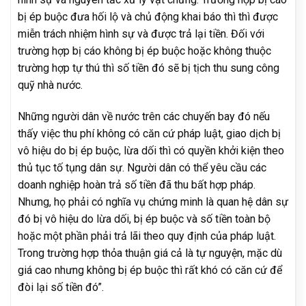
bị ép buộc đưa hối lộ và chủ động khai báo thì thì được
miễn trách nhiệm hình sự và được trả lại tiền. Đối với
trường hợp bị cáo không bị ép buộc hoặc không thuộc
trường hợp tự thú thì số tiền đó sẽ bị tịch thu sung công
quỹ nhà nước.
Những người dân về nước trên các chuyến bay đó nếu
thấy việc thu phí không có căn cứ pháp luật, giao dịch bị
vô hiệu do bị ép buộc, lừa dối thì có quyền khởi kiện theo
thủ tục tố tụng dân sự. Người dân có thể yêu cầu các
doanh nghiệp hoàn trả số tiền đã thu bất hợp pháp.
Nhưng, họ phải có nghĩa vụ chứng minh là quan hệ dân sự
đó bị vô hiệu do lừa dối, bị ép buộc và số tiền toàn bộ
hoặc một phần phải trả lãi theo quy định của pháp luật.
Trong trường hợp thỏa thuận giá cả là tự nguyện, mặc dù
giá cao nhưng không bị ép buộc thì rất khó có căn cứ để
đòi lại số tiền đó”.