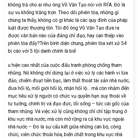
không trả cho ai như ông Võ Văn Tạo nói với RFA. Đó là
sự vu khống trắng trợn. Theo dõi phiên tòa, những gì
chúng ta thấy, không có gì khác là các quy định của pháp
luật được thượng tôn. Tôi đố ông Võ Văn Tạo đưa ra
được văn bản nào của đảng chỉ đạo, hay can thiệp vào
phiên tòa đấy?Trên bình diện chung, phiên tòa xét xử 54
bị cáo với 5 tội danh chính là biể
u hiện cao nhất của cuộc đấu tranh phòng chống tham
nhũng. Nó không chỉ dừng lại ở việc xử lý các hành vi lừa
đảo, chiếm đoạt tiền bạc, làm thất thoát tài sản nhà nước,
đưa hối lộ, mối giới hối lộ, nhận hối lộ… mà còn nhắm đến
mục tiêu xử lý người có chức vụ quyền hạn suy thoái về
tư tưởng, chính trị và đạo đức, lối sống – tức cái gốc của
tham nhũng. Và việc xử lý cũng không chỉ chỉ tập trung ở
khu vực nhà nước, mà còn mở rộng ra cả khu vực ngoài
nhà nước – Đó là sự cấu kết giữa những cán bộ, công
chức, viên chức thoái hóa, biến chất trong khu vực nhà