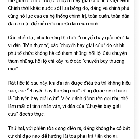
thế giới tổ chức được “chuyến bay giải cứu như Việt Nam.
Chính thời khắc nước sôi lửa bỏng đó, đảng và chính phủ
cùng nỗ lực của cả hệ thống chính trị, toàn quân, toàn dân
đã có mặt để giải cứu người dân của mình.
Cần nhắc lại, chủ trương tổ chức “chuyến bay giải cứu” là
vì dân. Trên thực tế, các “chuyến bay giải cứu” do chính
phủ tổ chức không hề có tham nhũng, hối lộ. Câu chuyện
tham nhũng, hối lộ chỉ xảy ra ở các “chuyến bay thương
mại”.
Rất tiếc là sau này, khi đại án được điều tra thì không hiểu
sao, các “chuyến bay thương mại” cũng được gọi chung
là “chuyến bay giải cứu”. Việc đánh đồng tên gọi như thế
làm mất đi tính nhân văn, vì dân của “Chuyến bay giải
cứu” đochs thực.
Thứ hai, với phiên tòa đang diễn ra, đảng không hề có bất
cứ chỉ đạo nào để hướng lái tòa phải trả tiền cho ai,