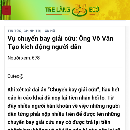
Skip
to
content
TIN TỨC
,
CHÍNH TRỊ - XÃ HỘI
Vụ chuyến bay giải cứu: Ông Võ Văn
Tạo kích động người dân
Người xem: 678
Cuteo@
Khi xét xử đại án “Chuyến bay giải cứu”, hầu hết
các bị cáo khai đã nộp lại tiền nhận hối lộ. Từ
đây nhiều người băn khoăn về việc những người
dân từng phải nộp nhiều tiền để được lên những
chuyến bay giải cứu nay có được trả lại tiền