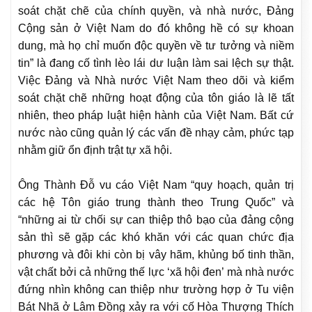
soát chặt chẽ của chính quyền, và nhà nước, Đảng
Cộng sản ở Việt Nam do đó không hề có sự khoan
dung, mà họ chỉ muốn độc quyền về tư tưởng và niềm
tin” là đang cố tình lèo lái dư luận làm sai lệch sự thật.
Việc Đảng và Nhà nước Việt Nam theo dõi và kiểm
soát chặt chẽ những hoạt động của tôn giáo là lẽ tất
nhiên, theo pháp luật hiện hành của Việt Nam. Bất cứ
nước nào cũng quản lý các vấn đề nhạy cảm, phức tạp
nhằm giữ ổn định trật tự xã hội.
Ông Thành Đỗ vu cáo Việt Nam “quy hoạch, quản trị
các hệ Tôn giáo trung thành theo Trung Quốc” và
“những ai từ chối sự can thiệp thô bạo của đảng cộng
sản thì sẽ gặp các khó khăn với các quan chức địa
phương và đôi khi còn bị vây hãm, khủng bố tinh thần,
vật chất bởi cả những thế lực ‘xã hội đen’ mà nhà nước
đứng nhìn không can thiệp như trường hợp ở Tu viện
Bát Nhã ở Lâm Đồng xảy ra với cố Hòa Thượng Thích