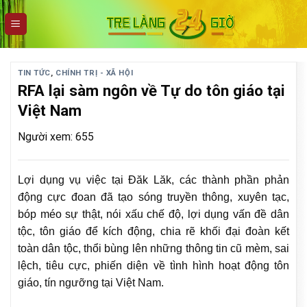
Skip
to
content
TIN TỨC
,
CHÍNH TRỊ - XÃ HỘI
RFA lại sàm ngôn về Tự do tôn giáo tại
Việt Nam
Người xem: 655
Lợi dụng vụ việc tại Đăk Lăk, các thành phần phản
động cực đoan đã tạo sóng truyền thông, xuyên tạc,
bóp méo sự thật, nói xấu chế độ, lợi dụng vấn đề dân
tộc, tôn giáo để kích động, chia rẽ khối đại đoàn kết
toàn dân tộc, thổi bùng lên những thông tin cũ mèm, sai
lệch, tiêu cực, phiến diện về tình hình hoạt động tôn
giáo, tín ngưỡng tại Việt Nam.