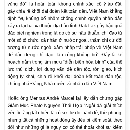
vùng đó”, là hoàn toàn không chính xác, cố ý áp đặt,
gây chia rẽ khối đại đoàn kết toàn dân. Việt Nam khẳng
định “vụ khủng bố nhằm chống chính quyền nhân dân
xảy ra tại hai xã thuộc địa bàn tỉnh Đăk Lăk gây hậu quả
đặc biêt nghiêm trọng là do có sự hậu thuẫn, chỉ đạo từ
một số tổ chức, cá nhân ở nước ngoài, thậm chí cử đối
tượng từ nước ngoài xâm nhập trái phép về Việt Nam
để dàn dựng chỉ đạo, tấn công khủng bố”. Đây là kế
hoạch nằm trong âm mưu “diễn biến hòa bình” của thế
lực thù địch, lợi dụng vấn đề dân tộc, tôn giáo, kích
động ly khai, chia rẽ khối đại đoàn kết toàn dân tộc,
chống phá Đảng, Nhà nước và nhân dân Việt Nam.
Hoặc ông Menras André Marcel lại lấy dẫn chứng gặp
Giám Mục Phalo Nguyễn Thái Hợp “Ngài đã giải thích
với tôi rằng tất nhiên là có sự ‘tự do’ hành lễ, thờ phụng,
nhưng tất cả những hoạt động ấy đều bị kiểm soát, theo
dõi như những gì là nguy cơ có thể thoát khỏi sự kiểm