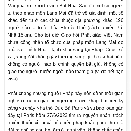
Mai phải rời khỏi tu viện Bát Nhã. Sau đó một số người
tu theo pháp môn Làng Mai đã trở về gia đình, một số
khác đến tu ở các chùa thuộc địa phương khác, 196
người còn lại tu ở chùa Phước Huệ (cách tu viện Bát
Nhã 15km). Cho tới giờ Giáo hội Phật giáo Việt Nam
chưa công nhận tổ chức của pháp môn Làng Mai do
nhà sư Thích Nhất Hạnh khai sáng tại Pháp. Cuộc xô
xát, xung đột không gây thương vong gì cho cả hai bên,
không có người nào bị chính quyền bắt giữ, không có
giáo thọ người nước ngoài nào tham gia (vì đã hết hạn
visa).
Phải chăng những người Pháp này nên dành thời gian
nghiên cứu tôn giáo tín ngưỡng nước Pháp, tìm hiểu kỹ
càng vụ cháy Nhà thờ Đức Bà Paris và vụ bạo loạn gần
đây tại Paris hôm 27/6/2023 tìm ra nguyên nhân, trách
nhiệm thuộc về ai và nêu biện pháp khắc phục, hơn là
đặt ra những câu hỏi ỡm ờ, nghi vấn, không chắc chắn