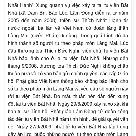
Nhất Hạnh”. Xung quanh vụ việc xảy ra tại tu viện Bát
Nhã (xã Dam Bri, Bảo Lộc, Lâm Đồng diễn ra từ năm
2005 đến năm 2008), thiền sư Thích Nhất Hạnh từ
nước ngoài, ba lần về Việt Nam có đoàn tăng thân
Làng Mai (nước Pháp) đi cùng. Trong quá trình đó đã
hình thành số người tu theo pháp môn Làng Mai. Lúc
đầu thượng tọa Thích Đức Nghi, viện chủ Tu viện Bát
Nhã bảo lãnh cho ở lại tu viện Bát Nhã. Nhưng đến
tháng 9/2008, thượng tọa Thích Đức Nghi không chấp
thuận nữa và có văn bản gửi chính quyền, các cấp Giáo
hội Phật giáo Việt Nam thông báo không bảo lãnh cho
số tu theo pháp môn Làng Mai và yêu cầu số người này
rời tu viện Bát Nhã. Do mâu thuẫn nên dẫn đến xung
đột tại tu viện Bát Nhã. Ngày 29/6/2009 xảy ra xô xát khi
ban trị sự Tỉnh hội Phật giáo Lâm Đồng cử đoàn công
tác đến tu viện Bát Nhã nắm tình hình, để giải quyết vấn
đề. Ngày 27/9/2009, phật tử tu viện Bát Nhã tập trung
gây áp lực, buộc những người tu theo pháp môn Làng