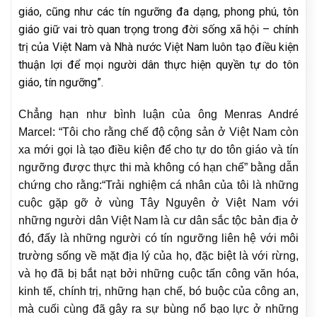
giáo, cũng như các tín ngưỡng đa dạng, phong phú, tôn
giáo giữ vai trò quan trọng trong đời sống xã hội – chính
trị của Việt Nam và Nhà nước Việt Nam luôn tạo điều kiện
thuận lợi để mọi người dân thực hiện quyền tự do tôn
giáo, tín ngưỡng”.
Chẳng hạn như bình luận của ông Menras André
Marcel: “Tôi cho rằng chế độ cộng sản ở Việt Nam còn
xa mới gọi là tạo điều kiện để cho tự do tôn giáo và tín
ngưỡng được thực thi mà không có hạn chế” bằng dẫn
chứng cho rằng:“Trải nghiệm cá nhân của tôi là những
cuộc gặp gỡ ở vùng Tây Nguyên ở Việt Nam với
những người dân Việt Nam là cư dân sắc tộc bản địa ở
đó, đấy là những người có tín ngưỡng liên hệ với môi
trường sống về mặt địa lý của họ, đặc biệt là với rừng,
và họ đã bị bắt nạt bởi những cuộc tấn công văn hóa,
kinh tế, chính trị, những hạn chế, bó buộc của công an,
mà cuối cùng đã gây ra sự bùng nổ bạo lực ở những