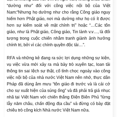
“dường như” đối với công việc nội bộ của Việt
Nam:“Nhưng họ dường như cho rằng Công giáo nguy
hiểm hơn Phật giáo, nơi mà dường như họ có ít được
hơn sự kiểm soát về mặt chính trị” hoặc “…Các tôn
giáo, như là Phật giáo, Công giáo, Tin lành v.v…, là đối
tượng trong cuộc chiến nhằm tranh giành ảnh hưởng
chính trị, bởi vì các chính quyền độc tài…”.
RFA và những kẻ đang ra sức lợi dụng những sự kiện,
vụ việc vừa mới xảy ra mà bày trò xuyên tạc, loan tải
thông tin sai lệch sự thật, cố tình chọc ngoáy vào công
việc nội bộ của nhà nước Việt Nam nên nhớ, thực dân
Pháp đã dùng âm mưu “tôn giáo đi trước và là cái cớ
cho sự xuất hiện của súng ống” và đã phải trả giá nhục
nhã tại Việt Nam với chiến thắng Điện Biên Phủ “lừng
lẫy năm châu, chấn động địa cầu” và đừng có bày đặt
chiêu trò công kích Nhà nước Việt Nam nữa.