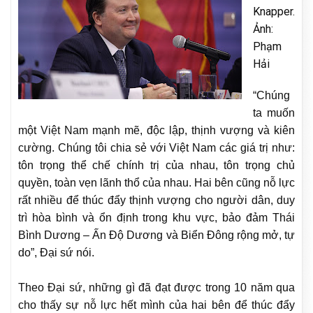
Knapper.
Ảnh:
Phạm
Hải
“Chúng
ta muốn
một Việt Nam mạnh mẽ, độc lập, thịnh vượng và kiên
cường. Chúng tôi chia sẻ với Việt Nam các giá trị như:
tôn trọng thể chế chính trị của nhau, tôn trọng chủ
quyền, toàn vẹn lãnh thổ của nhau. Hai bên cũng nỗ lực
rất nhiều để thúc đẩy thịnh vượng cho người dân, duy
trì hòa bình và ổn định trong khu vực, bảo đảm Thái
Bình Dương – Ấn Độ Dương và Biển Đông rộng mở, tự
do”, Đại sứ nói.
Theo Đại sứ, những gì đã đạt được trong 10 năm qua
cho thấy sự nỗ lực hết mình của hai bên để thúc đẩy