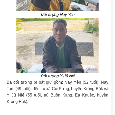
Đối tượng Nay Yên
Đối tượng Y Jũ Niê
Ba đối tượng bị bắt giữ gồm; Nay Yên (52 tuổi), Nay
Tam (49 tuổi), đều trú xã Cư Pơng, huyện Krông Búk và
Y Jũ Niê (55 tuổi, trú Buôn Kang, Ea Knuêc, huyện
Krông Pắk).