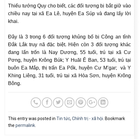
Thiếu tướng Quy cho biết, các đối tượng bị bắt giữ vào
chiều nay tại xã Ea Lê, huyện Ea Súp và đang lấy lời
khai.
Đây là 3 trong 6 đối tượng khủng bố bị Công an tỉnh
Đắk Lắk truy nã đặc biệt. Hiện còn 3 đối tượng khác
đang lẩn trốn là Nay Dương, 55 tuổi, trú tại xã Cư
Pơng, huyện Krông Búk; Y Huăl Ê Ban, 53 tuổi, trú tại
buôn Ea Mắp, thị trấn Ea Pốk, huyện Cư M’gar; và Y
Khing Liêng, 31 tuổi, trú tại xã Hòa Sơn, huyện Krông
Bông.
This entry was posted in
Tin tức
,
Chính trị - xã hội
. Bookmark
the
permalink
.